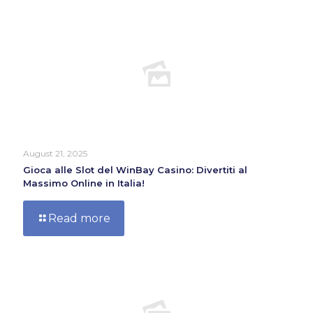
August 21, 2025
Gioca alle Slot del WinBay Casino: Divertiti al
Massimo Online in Italia!
Read more