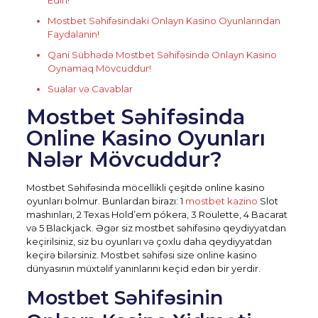
Edin!
Mostbet Səhifəsindaki Onlayn Kasino Oyunlarından
Faydalanin!
Qani Sübhədə Mostbet Səhifəsində Onlayn Kasino
Oynamaq Mövcuddur!
Sualar və Cavablar
Mostbet Səhifəsinda
Online Kasino Oyunları
Nələr Mövcuddur?
Mostbet Səhifəsinda möcellikli çeşitdə online kasino
oyunları bolmur. Bunlardan birazı: 1
mostbet kazino
Slot
mashınları, 2 Texas Hold’em pókera, 3 Roulette, 4 Bacarat
və 5 Blackjack. Əgər siz mostbet səhifəsinə qeydiyyatdan
keçirilsiniz, siz bu oyunları və çoxlu daha qeydiyyatdan
keçirə bilərsiniz. Mostbet səhifəsi size online kasino
dünyasının müxtəlif yanınlarını keçid edən bir yerdir.
Mostbet Səhifəsinin