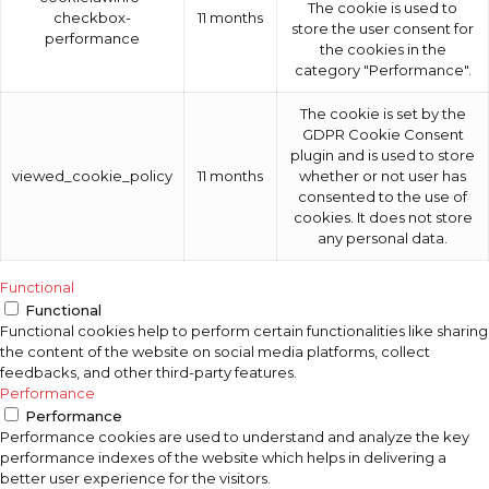
The cookie is used to
checkbox-
11 months
store the user consent for
performance
the cookies in the
category "Performance".
The cookie is set by the
GDPR Cookie Consent
plugin and is used to store
viewed_cookie_policy
11 months
whether or not user has
consented to the use of
cookies. It does not store
any personal data.
Functional
Functional
Functional cookies help to perform certain functionalities like sharing
the content of the website on social media platforms, collect
feedbacks, and other third-party features.
Performance
Performance
Performance cookies are used to understand and analyze the key
performance indexes of the website which helps in delivering a
better user experience for the visitors.