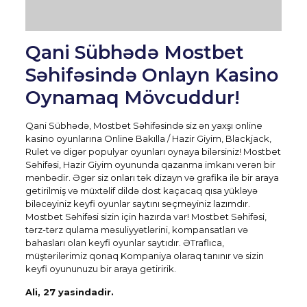
Qani Sübhədə Mostbet
Səhifəsində Onlayn Kasino
Oynamaq Mövcuddur!
Qani Sübhədə, Mostbet Səhifəsində siz ən yaxşı online
kasino oyunlarına Online Bakılla / Hazir Giyim, Blackjack,
Rulet və digər populyar oyunları oynaya bilərsiniz! Mostbet
Səhifəsi, Hazir Giyim oyununda qazanma imkanı verən bir
mənbədir. Əgər siz onları tək dizayn və grafika ilə bir araya
getirilmiş və müxtəlif dildə dost kaçacaq qısa yükləyə
biləcəyiniz keyfi oyunlar saytını seçməyiniz lazımdır.
Mostbet Səhifəsi sizin için hazırda var! Mostbet Səhifəsi,
tərz-tərz qulama məsuliyyətlərini, kompansatları və
bahasları olan keyfi oyunlar saytıdır. ƏTraflıca,
müştərilərimiz qonaq Kompaniya olaraq tanınır və sizin
keyfi oyununuzu bir araya getiririk.
Ali, 27 yasindadir.