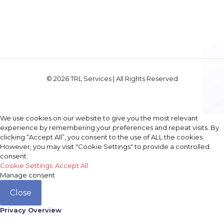
© 2026 TRL Services | All Rights Reserved
We use cookies on our website to give you the most relevant
experience by remembering your preferences and repeat visits. By
clicking “Accept All”, you consent to the use of ALL the cookies.
However, you may visit "Cookie Settings" to provide a controlled
consent.
Cookie Settings
Accept All
Manage consent
Close
Privacy Overview