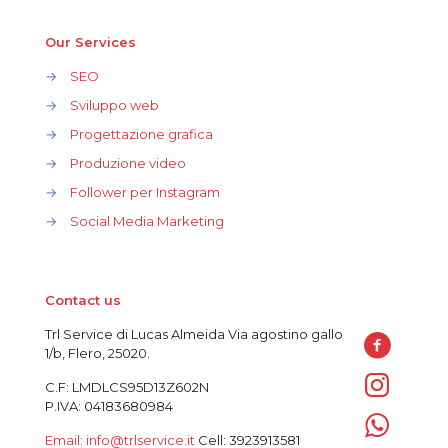
Our Services
→
SEO
→
Sviluppo web
→
Progettazione grafica
→
Produzione video
→
Follower per Instagram
→
Social Media Marketing
Contact us
Trl Service di Lucas Almeida Via agostino gallo
1/b, Flero, 25020.
C.F: LMDLCS95D13Z602N
P.IVA: 04183680984
Email: info@trlservice.it
Cell: 3923913581