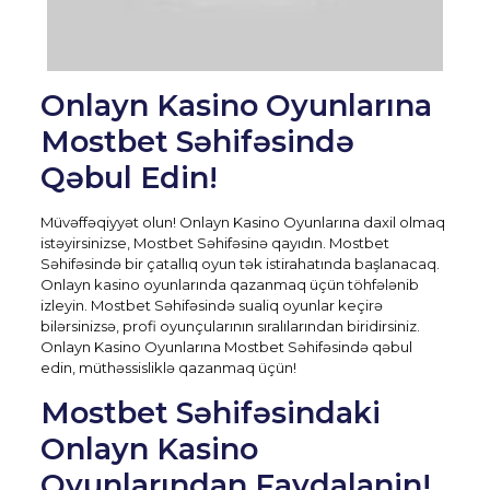
Onlayn Kasino Oyunlarına
Mostbet Səhifəsində
Qəbul Edin!
Müvəffəqiyyət olun! Onlayn Kasino Oyunlarına daxil olmaq
istəyirsinizse, Mostbet Səhifəsinə qayıdın. Mostbet
Səhifəsində bir çatallıq oyun tək istirahatında başlanacaq.
Onlayn kasino oyunlarında qazanmaq üçün töhfələnib
izleyin. Mostbet Səhifəsində sualiq oyunlar keçirə
bilərsinizsə, profi oyunçularının sıralılarından biridirsiniz.
Onlayn Kasino Oyunlarına Mostbet Səhifəsində qəbul
edin, müthəssisliklə qazanmaq üçün!
Mostbet Səhifəsindaki
Onlayn Kasino
Oyunlarından Faydalanin!