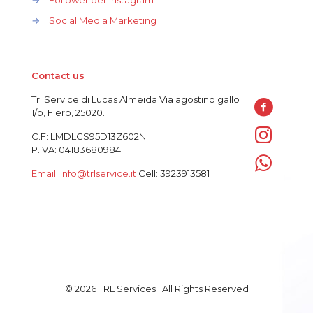
→
Follower per Instagram
→
Social Media Marketing
Contact us
Trl Service di Lucas Almeida Via agostino gallo
1/b, Flero, 25020.
C.F: LMDLCS95D13Z602N
P.IVA: 04183680984
Email: info@trlservice.it
Cell: 3923913581
© 2026 TRL Services | All Rights Reserved