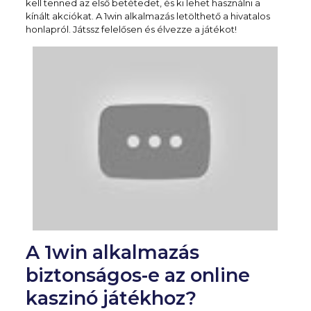
kell tenned az első betétedet, és ki lehet használni a
kínált akciókat. A 1win alkalmazás letölthető a hivatalos
honlapról. Játssz felelősen és élvezze a játékot!
A 1win alkalmazás
biztonságos-e az online
kaszinó játékhoz?