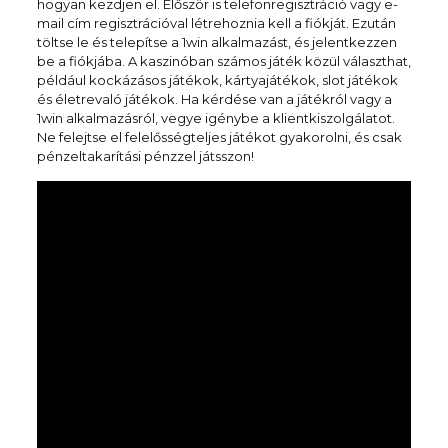
hogyan kezdjen el. Először is telefonregisztráció vagy e-
mail cím regisztrációval létrehoznia kell a fiókját. Ezután
töltse le és telepítse a 1win alkalmazást, és jelentkezzen
be a fiókjába. A kaszinóban számos játék közül választhat,
például kockázásos játékok, kártyajátékok, slot játékok
és életrevaló játékok. Ha kérdése van a játékról vagy a
1win alkalmazásról, vegye igénybe a klientkiszolgálatot.
Ne felejtse el felelősségteljes játékot gyakorolni, és csak
pénzeltakarítási pénzzel játsszon!