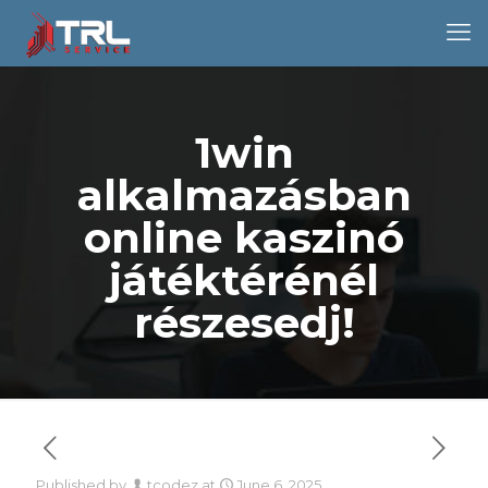
1win
alkalmazásban
online kaszinó
játéktérénél
részesedj!
Published by
tcodez
at
June 6, 2025