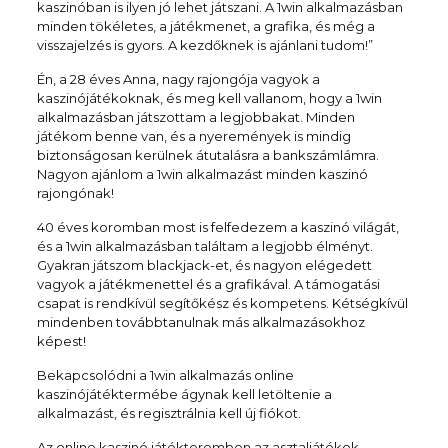
kaszinóban is ilyen jó lehet játszani. A 1win alkalmazásban
minden tökéletes, a játékmenet, a grafika, és még a
visszajelzés is gyors. A kezdőknek is ajánlani tudom!”
Én, a 28 éves Anna, nagy rajongója vagyok a
kaszinójátékoknak, és meg kell vallanom, hogy a 1win
alkalmazásban játszottam a legjobbakat. Minden
játékom benne van, és a nyeremények is mindig
biztonságosan kerülnek átutalásra a bankszámlámra.
Nagyon ajánlom a 1win alkalmazást minden kaszinó
rajongónak!
40 éves koromban most is felfedezem a kaszinó világát,
és a 1win alkalmazásban találtam a legjobb élményt.
Gyakran játszom blackjack-et, és nagyon elégedett
vagyok a játékmenettel és a grafikával. A támogatási
csapat is rendkívül segítőkész és kompetens. Kétségkívül
mindenben továbbtanulnak más alkalmazásokhoz
képest!
Bekapcsolódni a 1win alkalmazás online
kaszinójátéktermébe ágynak kell letöltenie a
alkalmazást, és regisztrálnia kell új fiókot.
Az online kaszinó játékteremben az asztaljátékok,