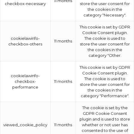
11 months
checkbox-necessary
store the user consent for
the cookies in the
category "Necessary".
This cookie is set by GDPR
Cookie Consent plugin.
cookielawinfo-
The cookie is used to
11 months
checkbox-others
store the user consent for
the cookies in the
category "Other.
This cookie is set by GDPR
Cookie Consent plugin.
cookielawinfo-
The cookie is used to
checkbox-
11 months
store the user consent for
performance
the cookies in the
category "Performance".
The cookie is set by the
GDPR Cookie Consent
plugin and is used to store
viewed_cookie_policy
11 months
whether or not user has
consented to the use of