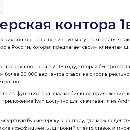
ерская контора 1
рских контор, но не все из них могут похвастаться
нтор в России, которая предлагает своим клиентам 
 контора, основанная в 2018 году, которая быстро ста
м более 20 000 вариантов ставок на спорт в реальн
игроков.
пектр функций, включая мобильное приложение, кот
приложение 1win доступно для скачивания на Androi
фортную букмекерскую контору, где можно делать ста
окие коэффициенты, широкий спектр ставок и множ