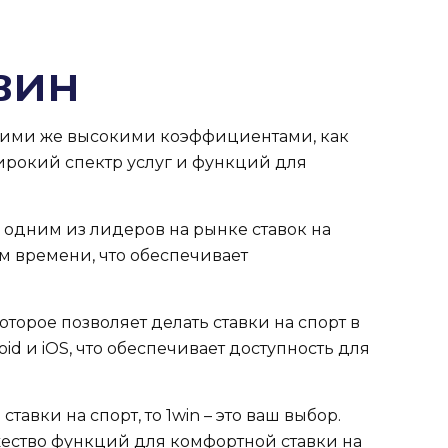
вин
 такими же высокими коэффициентами, как
широкий спектр услуг и функций для
ла одним из лидеров на рынке ставок на
ом времени, что обеспечивает
орое позволяет делать ставки на спорт в
d и iOS, что обеспечивает доступность для
вки на спорт, то 1win – это ваш выбор.
ество функций для комфортной ставки на