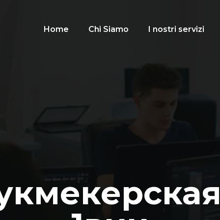
Home
Chi Siamo
I nostri servizi
букмекерская