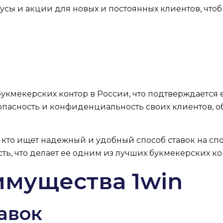
сы и акции для новых и постоянных клиентов, чтоб
 букмекерских контор в России, что подтверждаетс
опасность и конфиденциальность своих клиентов, 
х, кто ищет надежный и удобный способ ставок на с
ть, что делает ее одним из лучших букмекерских ко
мущества 1win
авок