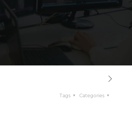
Tags
Categories