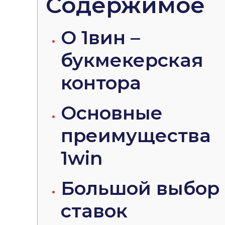
Содержимое
О 1вин –
букмекерская
контора
Основные
преимущества
1win
Большой выбор
ставок