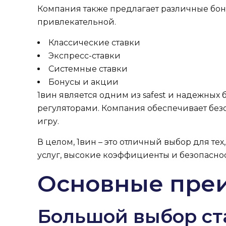
Компания также предлагает различные бону
привлекательной.
Классические ставки
Экспресс-ставки
Системные ставки
Бонусы и акции
1вин является одним из safest и надежных
регуляторами. Компания обеспечивает без
игру.
В целом, 1вин – это отличный выбор для те
услуг, высокие коэффициенты и безопаснос
Основные преи
Большой выбор ст