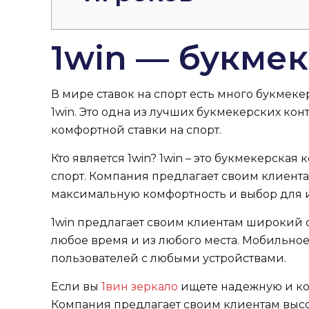
1win — букмек
В мире ставок на спорт есть много букмеке
1win. Это одна из лучших букмекерских ко
комфортной ставки на спорт.
Кто является 1win? 1win – это букмекерская
спорт. Компания предлагает своим клиента
максимальную комфортность и выбор для 
1win предлагает своим клиентам широкий с
любое время и из любого места. Мобильное 
пользователей с любыми устройствами.
Если вы
1вин зеркало
ищете надежную и ком
Компания предлагает своим клиентам выс