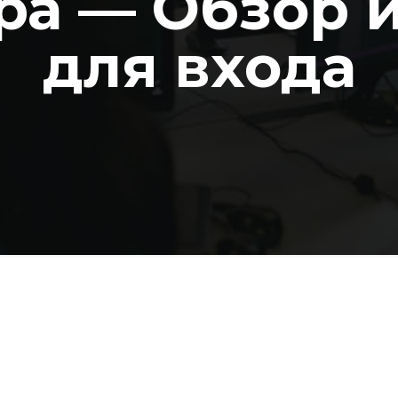
ра — Обзор и
для входа