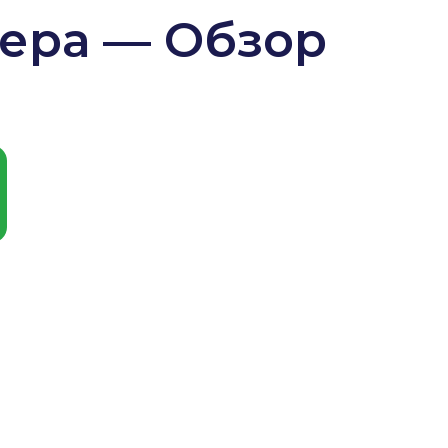
кера — Обзор