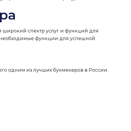
ра
ам широкий спектр услуг и функций для
все необходимые функции для успешной
его одним из лучших букмекеров в России.