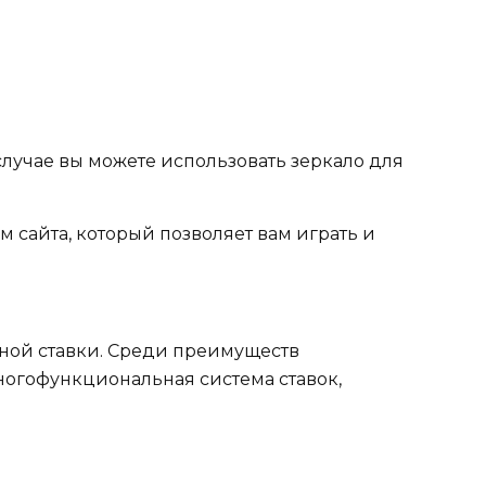
случае вы можете использовать зеркало для
.
 сайта, который позволяет вам играть и
шной ставки. Среди преимуществ
ногофункциональная система ставок,