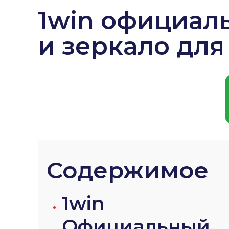
1win официал
и зеркало для
Содержимое
1win
Официальный