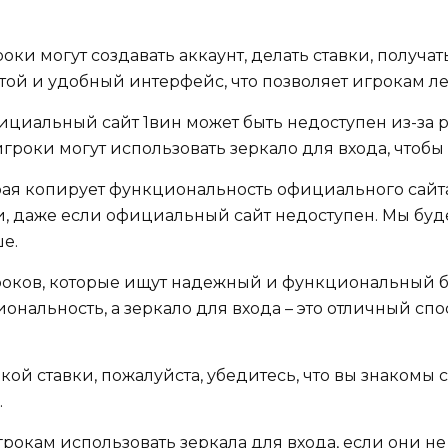
роки могут создавать аккаунт, делать ставки, получ
стой и удобный интерфейс, что позволяет игрокам лег
фициальный сайт 1вин может быть недоступен из-за 
гроки могут использовать зеркало для входа, чтобы
орая копирует функциональность официального сайта
и, даже если официальный сайт недоступен. Мы буде
ше.
игроков, которые ищут надежный и функциональный
ональность, а зеркало для входа – это отличный с
кой ставки, пожалуйста, убедитесь, что вы знакомы
.
окам использовать зеркала для входа, если они не 