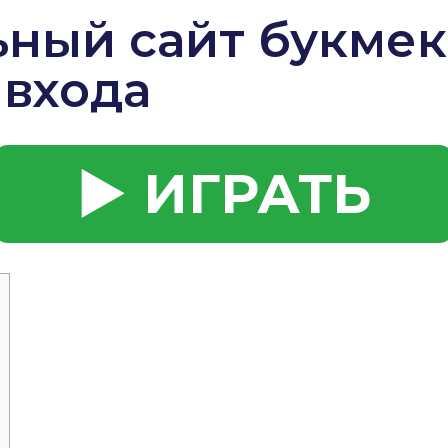
ьный сайт букме
 входа
▶️ ИГРАТЬ