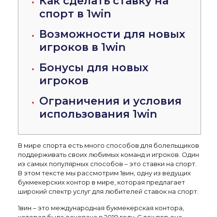
Как сделать ставку на
спорт в 1win
Возможности для новых
игроков в 1win
Бонусы для новых
игроков
Ограничения и условия
использования 1win
В мире спорта есть много способов для болельщиков
поддерживать своих любимых команд и игроков. Один
из самых популярных способов – это ставки на спорт.
В этом тексте мы рассмотрим 1вин, одну из ведущих
букмекерских контор в мире, которая предлагает
широкий спектр услуг для любителей ставок на спорт.
1вин – это международная букмекерская контора,