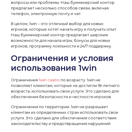
вопросы или проблемы. Наш букмекерский контор
предлагает несколько способов связи, включая
телефон, электронную почту и чат.
В целом, 1win – это отличный выбор для новых
игроков, которые хотят начать игру и получать опыт.
Наш букмекерский контор предлагает широкие
возможности для начала игры, бонусы для новых
игроков, программу лояльности и 24/7 поддержку.
Ограничения и условия
использования 1win
Ограничения
1win casino
по возрасту. 1win не
позволяет клиентам, которые не достигли 18-летнего
возраста, использовать свои услуги. Это сделано для
обеспечения безопасности и честности игроков.
Ограничения по территории. 1win не разрешает
клиентам из определенных стран использовать свои
услуги. Это сделано для обеспечения соответствия
законодательству и предотвращения нарушений.