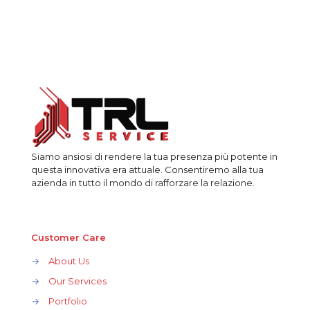
Siamo ansiosi di rendere la tua presenza più potente in
questa innovativa era attuale. Consentiremo alla tua
azienda in tutto il mondo di rafforzare la relazione.
Customer Care
→
About Us
→
Our Services
→
Portfolio