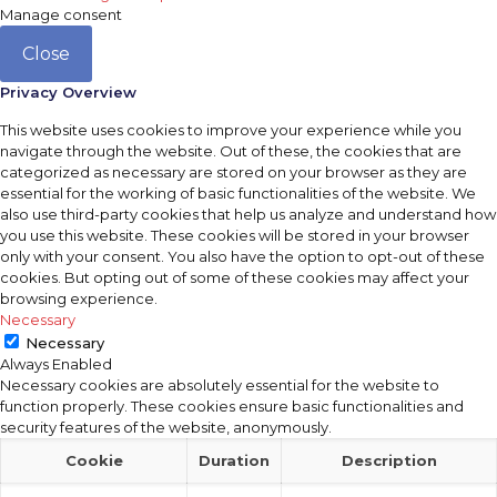
Manage consent
Close
Privacy Overview
This website uses cookies to improve your experience while you
navigate through the website. Out of these, the cookies that are
categorized as necessary are stored on your browser as they are
essential for the working of basic functionalities of the website. We
also use third-party cookies that help us analyze and understand how
you use this website. These cookies will be stored in your browser
only with your consent. You also have the option to opt-out of these
cookies. But opting out of some of these cookies may affect your
browsing experience.
Necessary
Necessary
Always Enabled
Necessary cookies are absolutely essential for the website to
function properly. These cookies ensure basic functionalities and
security features of the website, anonymously.
Cookie
Duration
Description