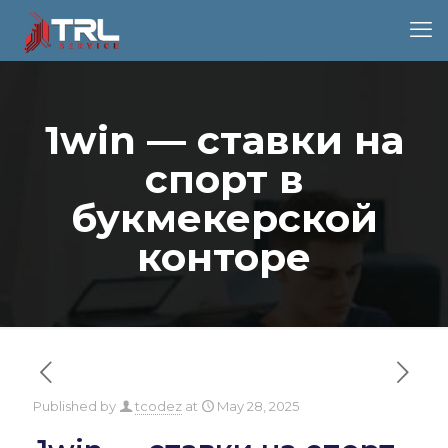
1win — ставки на
спорт в
букмекерской
конторе
Published by
tcodez
at
May 28, 2025