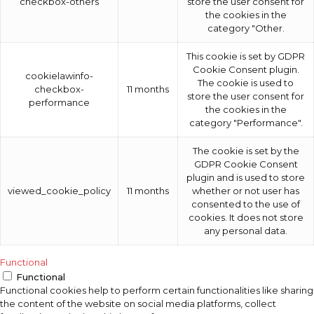
checkbox-others
store the user consent for
the cookies in the
category "Other.
This cookie is set by GDPR
Cookie Consent plugin.
cookielawinfo-
The cookie is used to
checkbox-
11 months
store the user consent for
performance
the cookies in the
category "Performance".
The cookie is set by the
GDPR Cookie Consent
plugin and is used to store
viewed_cookie_policy
11 months
whether or not user has
consented to the use of
cookies. It does not store
any personal data.
Functional
Functional
Functional cookies help to perform certain functionalities like sharing
the content of the website on social media platforms, collect