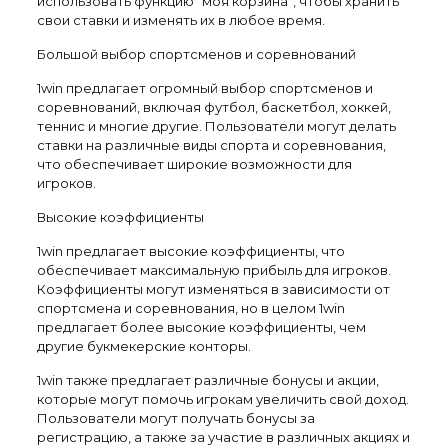
использовать функцию “моя корзина”, чтобы хранить
свои ставки и изменять их в любое время.
Большой выбор спортсменов и соревнований
1win предлагает огромный выбор спортсменов и
соревнований, включая футбол, баскетбол, хоккей,
теннис и многие другие. Пользователи могут делать
ставки на различные виды спорта и соревнования,
что обеспечивает широкие возможности для
игроков.
Высокие коэффициенты
1win предлагает высокие коэффициенты, что
обеспечивает максимальную прибыль для игроков.
Коэффициенты могут изменяться в зависимости от
спортсмена и соревнования, но в целом 1win
предлагает более высокие коэффициенты, чем
другие букмекерские конторы.
1win также предлагает различные бонусы и акции,
которые могут помочь игрокам увеличить свой доход.
Пользователи могут получать бонусы за
регистрацию, а также за участие в различных акциях и