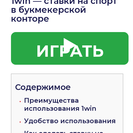
1win — ставки на спорт
в букмекерской
конторе
▶️
ИГРАТЬ
Содержимое
Преимущества
использования 1win
Удобство использования