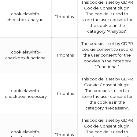
This cookie is set by GDPR
Cookie Consent plugin.
cookielawinfo-
The cookie is used to
11 months
checkbox-analytics
store the user consent for
the cookies in the
category "Analytics".
The cookie is set by GDPR
cookie consent to record
cookielawinfo-
11 months
the user consent for the
checkbox-functional
cookies in the category
"Functional".
This cookie is set by GDPR
Cookie Consent plugin.
cookielawinfo-
The cookies is used to
11 months
checkbox-necessary
store the user consent for
the cookies in the
category "Necessary".
This cookie is set by GDPR
Cookie Consent plugin.
cookielawinfo-
The cookie is used to
11 months