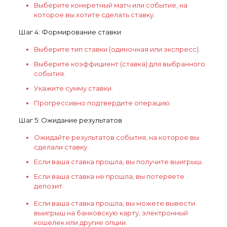
Выберите конкретный матч или событие, на
которое вы хотите сделать ставку.
Шаг 4: Формирование ставки
Выберите тип ставки (одиночная или экспресс).
Выберите коэффициент (ставка) для выбранного
события.
Укажите сумму ставки.
Прогрессивно подтвердите операцию.
Шаг 5: Ожидание результатов
Ожидайте результатов события, на которое вы
сделали ставку.
Если ваша ставка прошла, вы получите выигрыш.
Если ваша ставка не прошла, вы потеряете
депозит.
Если ваша ставка прошла, вы можете вывести
выигрыш на банковскую карту, электронный
кошелек или другие опции.