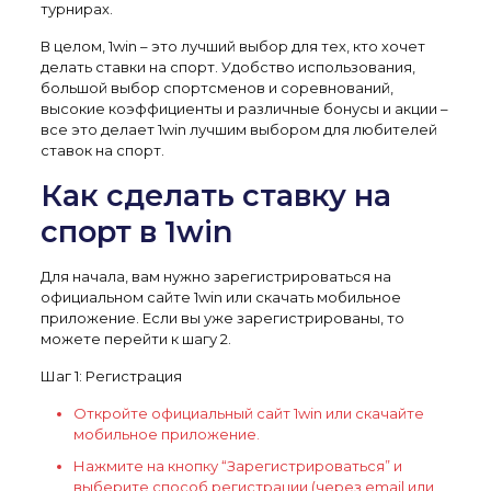
турнирах.
В целом, 1win – это лучший выбор для тех, кто хочет
делать ставки на спорт. Удобство использования,
большой выбор спортсменов и соревнований,
высокие коэффициенты и различные бонусы и акции –
все это делает 1win лучшим выбором для любителей
ставок на спорт.
Как сделать ставку на
спорт в 1win
Для начала, вам нужно зарегистрироваться на
официальном сайте 1win или скачать мобильное
приложение. Если вы уже зарегистрированы, то
можете перейти к шагу 2.
Шаг 1: Регистрация
Откройте официальный сайт 1win или скачайте
мобильное приложение.
Нажмите на кнопку “Зарегистрироваться” и
выберите способ регистрации (через email или