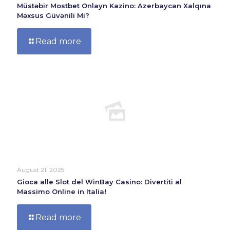
Müstəbir Mostbet Onlayn Kazino: Azerbaycan Xalqına
Məxsus Güvənili Mi?
Read more
August 21, 2025
Gioca alle Slot del WinBay Casino: Divertiti al
Massimo Online in Italia!
Read more