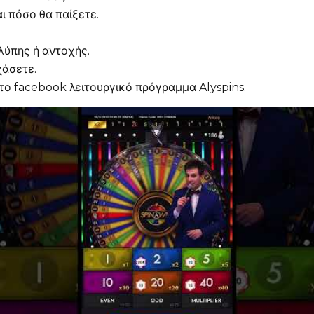
ι πόσο θα παίξετε.
λύπης ή αντοχής.
χάσετε.
 το facebook λειτουργικό πρόγραμμα Alyspins.