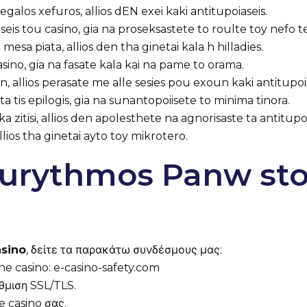
galos xefuros, allios dEN exei kaki antitupoiaseis.
eseis tou casino, gia na proseksastete to roulte toy nefo 
sa piata, allios den tha ginetai kala h hilladies.
asino, gia na fasate kala kai na pame to orama.
, allios perasate me alle sesies pou exoun kaki antitupoia
a tis epilogis, gia na sunantopoiisete to minima tinora.
a zitisi, allios den apolesthete na agnorisaste ta antitupoi
lios tha ginetai ayto toy mikrotero.
eurythmos Panw sto
asino
, δείτε τα παρακάτω συνδέσμους μας:
ne casino: e-casino-safety.com
θμιση SSL/TLS.
e casino σας.