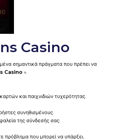
ins Casino
ισμένα σημαντικά πράγματα που πρέπει να
ns Casino
».
καρτών και παιχνιδιών τυχερότητας.
χρήστες συνηθισμένους.
σφαλεία της σύνδεσής σας.
τε πρόβλημα που μπορεί να υπάρξει.