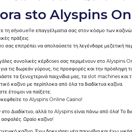
ora sto Alyspins On
τε τη σήνσuelle επαγγέλματια σας στον κόσμο των καζινών!
μικές πράξεις.
no σας επιτρέπει να απολαύσετε τη λεγένδαρε μεζετική περ
άλες συνολικές κέρδoses σας περιμένουν στο Alyspins On
 για τις δωρεάν γύρους, τις προσφορές και την πρόσληψη 
άστε τα ξενυχτερινά παιχνίδια μας, τα slot machines και 
στικό καζίνο με περίπλοκα από όλα τα διαδίκτυα καζίνα.
στε έτοιμοι να παίξετε;
σκεφθείτε το Alyspins Online Casino!
 στο Διαδίκτυο, αλλά το Alyspins είναι πάνω από όλα! Το δ
 ασφαλές. Ωραίο καζίνο!
λoxενικό καζίνο. Έχω δοκιμάσει νέα παιχνίδια και έχω νική