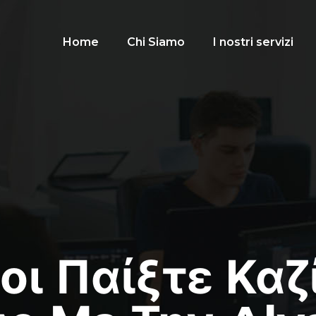
Home
Chi Siamo
I nostri servizi
οι Παίξτε Καζ