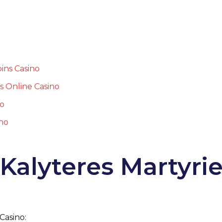
pins Casino
s Online Casino
no
ino
Kalyteres Martyrie
Casino: