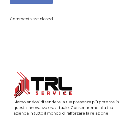
Comments are closed.
Siamo ansiosi di rendere la tua presenza più potente in
questa innovativa era attuale. Consentiremo alla tua
azienda in tutto il mondo di rafforzare la relazione.