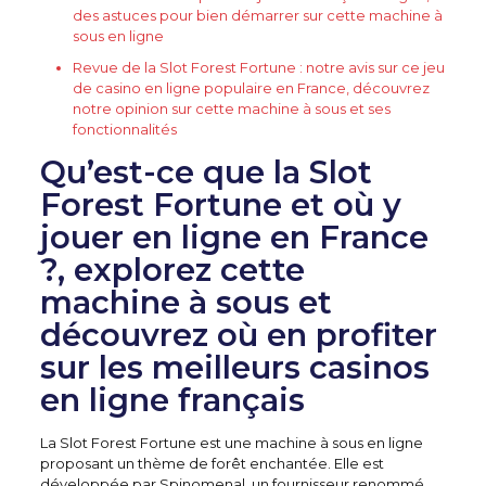
des astuces pour bien démarrer sur cette machine à
sous en ligne
Revue de la Slot Forest Fortune : notre avis sur ce jeu
de casino en ligne populaire en France, découvrez
notre opinion sur cette machine à sous et ses
fonctionnalités
Qu’est-ce que la Slot
Forest Fortune et où y
jouer en ligne en France
?, explorez cette
machine à sous et
découvrez où en profiter
sur les meilleurs casinos
en ligne français
La Slot Forest Fortune est une machine à sous en ligne
proposant un thème de forêt enchantée. Elle est
développée par Spinomenal, un fournisseur renommé