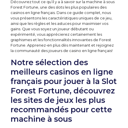
Découvrez tout ce qu’il y a à savoir sur la machine à sous
Forest Fortune, une des slots les plus populaires des
casinos en ligne français. Dans ce guide complet, nous
vous présentons les caractéristiques uniques de ce jeu,
ainsi que les règles et les astuces pour maximiser vos
gains. Que vous soyez un joueur débutant ou
expérimenté, vous apprécierez certainement les
graphismes et les fonctionnalités innovantes de Forest
Fortune. Apprenez-en plus dès maintenant et rejoignez
la communauté des joueurs de casino en ligne français!
Notre sélection des
meilleurs casinos en ligne
français pour jouer à la Slot
Forest Fortune, découvrez
les sites de jeux les plus
recommandés pour cette
machine à sous