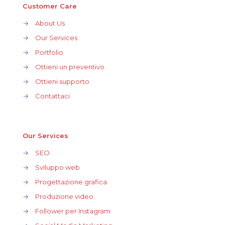
Customer Care
→
About Us
→
Our Services
→
Portfolio
→
Ottieni un preventivo
→
Ottieni supporto
→
Contattaci
Our Services
→
SEO
→
Sviluppo web
→
Progettazione grafica
→
Produzione video
→
Follower per Instagram