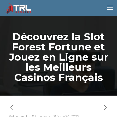
Découvrez la Slot
Forest Fortune et
Jouez en Ligne sur
les Meilleurs
Casinos Français
Published by
tcodez
at
June 24, 2025