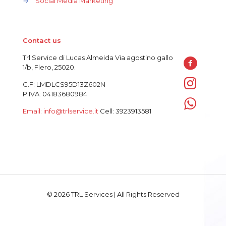
→
Social Media Marketing
Contact us
Trl Service di Lucas Almeida Via agostino gallo
1/b, Flero, 25020.
C.F: LMDLCS95D13Z602N
P.IVA: 04183680984
Email: info@trlservice.it
Cell: 3923913581
© 2026 TRL Services | All Rights Reserved