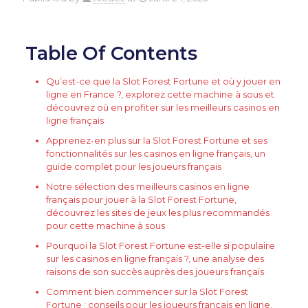
Table Of Contents
Qu’est-ce que la Slot Forest Fortune et où y jouer en
ligne en France ?, explorez cette machine à sous et
découvrez où en profiter sur les meilleurs casinos en
ligne français
Apprenez-en plus sur la Slot Forest Fortune et ses
fonctionnalités sur les casinos en ligne français, un
guide complet pour les joueurs français
Notre sélection des meilleurs casinos en ligne
français pour jouer à la Slot Forest Fortune,
découvrez les sites de jeux les plus recommandés
pour cette machine à sous
Pourquoi la Slot Forest Fortune est-elle si populaire
sur les casinos en ligne français ?, une analyse des
raisons de son succès auprès des joueurs français
Comment bien commencer sur la Slot Forest
Fortune : conseils pour les joueurs français en ligne,