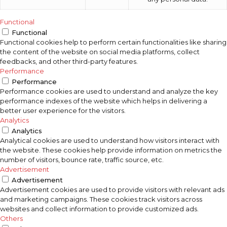
Functional
Functional
Functional cookies help to perform certain functionalities like sharing
the content of the website on social media platforms, collect
feedbacks, and other third-party features.
Performance
Performance
Performance cookies are used to understand and analyze the key
performance indexes of the website which helps in delivering a
better user experience for the visitors.
Analytics
Analytics
Analytical cookies are used to understand how visitors interact with
the website. These cookies help provide information on metrics the
number of visitors, bounce rate, traffic source, etc.
Advertisement
Advertisement
Advertisement cookies are used to provide visitors with relevant ads
and marketing campaigns. These cookies track visitors across
websites and collect information to provide customized ads.
Others