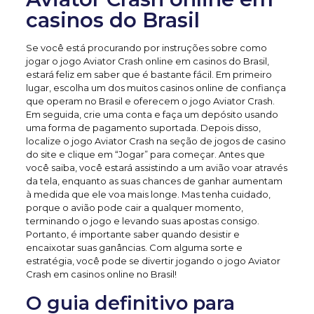
casinos do Brasil
Se você está procurando por instruções sobre como
jogar o jogo Aviator Crash online em casinos do Brasil,
estará feliz em saber que é bastante fácil. Em primeiro
lugar, escolha um dos muitos casinos online de confiança
que operam no Brasil e oferecem o jogo Aviator Crash.
Em seguida, crie uma conta e faça um depósito usando
uma forma de pagamento suportada. Depois disso,
localize o jogo Aviator Crash na seção de jogos de casino
do site e clique em “Jogar” para começar. Antes que
você saiba, você estará assistindo a um avião voar através
da tela, enquanto as suas chances de ganhar aumentam
à medida que ele voa mais longe. Mas tenha cuidado,
porque o avião pode cair a qualquer momento,
terminando o jogo e levando suas apostas consigo.
Portanto, é importante saber quando desistir e
encaixotar suas ganâncias. Com alguma sorte e
estratégia, você pode se divertir jogando o jogo Aviator
Crash em casinos online no Brasil!
O guia definitivo para