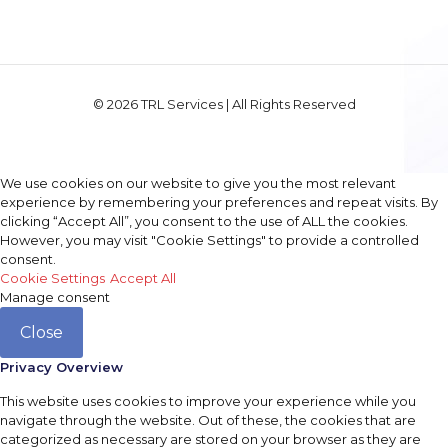
© 2026 TRL Services | All Rights Reserved
We use cookies on our website to give you the most relevant
experience by remembering your preferences and repeat visits. By
clicking “Accept All”, you consent to the use of ALL the cookies.
However, you may visit "Cookie Settings" to provide a controlled
consent.
Cookie Settings
Accept All
Manage consent
Close
Privacy Overview
This website uses cookies to improve your experience while you
navigate through the website. Out of these, the cookies that are
categorized as necessary are stored on your browser as they are