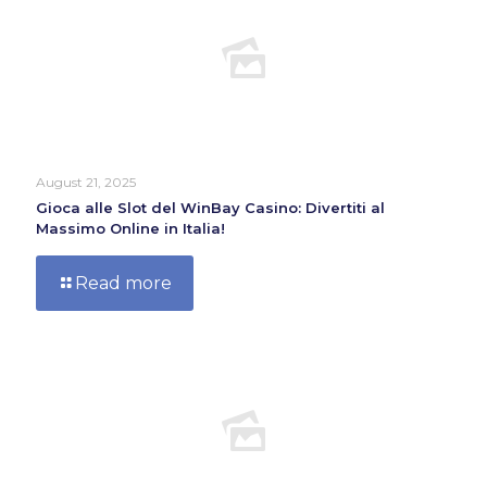
August 21, 2025
Gioca alle Slot del WinBay Casino: Divertiti al
Massimo Online in Italia!
Read more