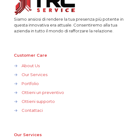
Siamo ansiosi di rendere la tua presenza più potente in
questa innovativa era attuale. Consentiremo alla tua
azienda in tutto il mondo di rafforzare la relazione.
Customer Care
→
About Us
→
Our Services
→
Portfolio
→
Ottieni un preventivo
→
Ottieni supporto
→
Contattaci
Our Services