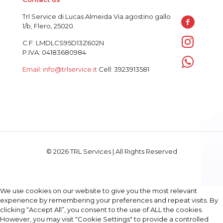
Trl Service di Lucas Almeida Via agostino gallo
1/b, Flero, 25020.
C.F: LMDLCS95D13Z602N
P.IVA: 04183680984
Email: info@trlservice.it
Cell: 3923913581
© 2026 TRL Services | All Rights Reserved
We use cookies on our website to give you the most relevant
experience by remembering your preferences and repeat visits. By
clicking “Accept All”, you consent to the use of ALL the cookies.
However, you may visit "Cookie Settings" to provide a controlled