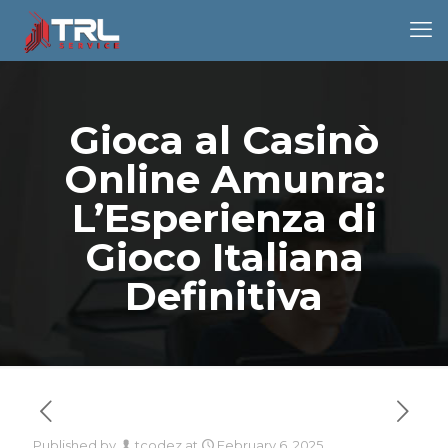
Gioca al Casinò
Online Amunra:
L’Esperienza di
Gioco Italiana
Definitiva
Published by
tcodez
at
February 6, 2025