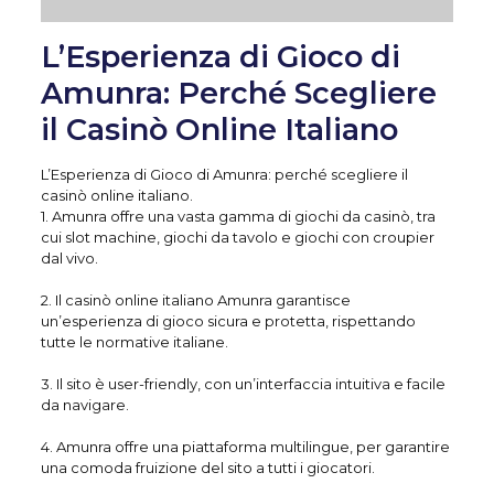
L’Esperienza di Gioco di
Amunra: Perché Scegliere
il Casinò Online Italiano
L’Esperienza di Gioco di Amunra: perché scegliere il
casinò online italiano.
1. Amunra offre una vasta gamma di giochi da casinò, tra
cui slot machine, giochi da tavolo e giochi con croupier
dal vivo.
2. Il casinò online italiano Amunra garantisce
un’esperienza di gioco sicura e protetta, rispettando
tutte le normative italiane.
3. Il sito è user-friendly, con un’interfaccia intuitiva e facile
da navigare.
4. Amunra offre una piattaforma multilingue, per garantire
una comoda fruizione del sito a tutti i giocatori.