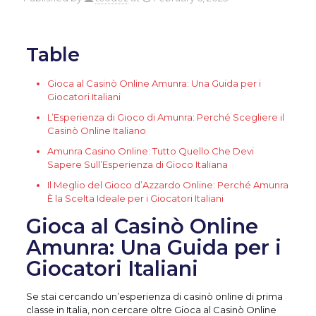
Table
Gioca al Casinò Online Amunra: Una Guida per i
Giocatori Italiani
L’Esperienza di Gioco di Amunra: Perché Scegliere il
Casinò Online Italiano
Amunra Casino Online: Tutto Quello Che Devi
Sapere Sull’Esperienza di Gioco Italiana
Il Meglio del Gioco d’Azzardo Online: Perché Amunra
È la Scelta Ideale per i Giocatori Italiani
Gioca al Casinò Online
Amunra: Una Guida per i
Giocatori Italiani
Se stai cercando un’esperienza di casinò online di prima
classe in Italia, non cercare oltre Gioca al Casinò Online