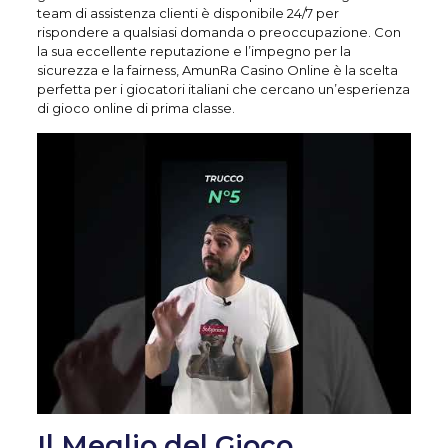
team di assistenza clienti è disponibile 24/7 per
rispondere a qualsiasi domanda o preoccupazione. Con
la sua eccellente reputazione e l’impegno per la
sicurezza e la fairness, AmunRa Casino Online è la scelta
perfetta per i giocatori italiani che cercano un’esperienza
di gioco online di prima classe.
Il Meglio del Gioco