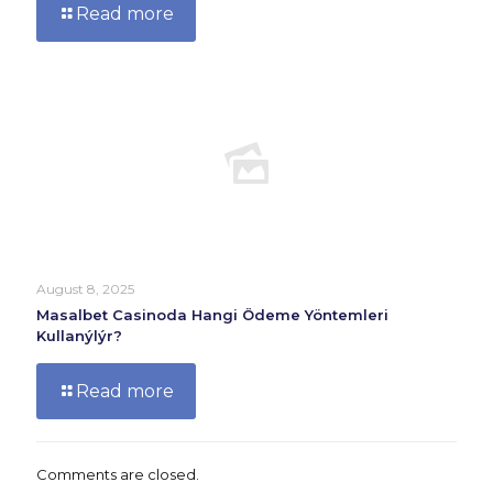
Read more
August 8, 2025
Masalbet Casinoda Hangi Ödeme Yöntemleri
Kullanýlýr?
Read more
Comments are closed.