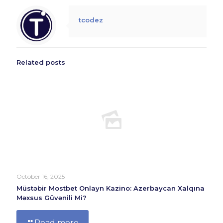
tcodez
Related posts
October 16, 2025
Müstəbir Mostbet Onlayn Kazino: Azerbaycan Xalqına
Məxsus Güvənili Mi?
Read more