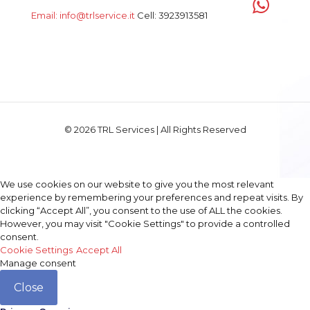
Email: info@trlservice.it
Cell: 3923913581
© 2026 TRL Services | All Rights Reserved
We use cookies on our website to give you the most relevant
experience by remembering your preferences and repeat visits. By
clicking “Accept All”, you consent to the use of ALL the cookies.
However, you may visit "Cookie Settings" to provide a controlled
consent.
Cookie Settings
Accept All
Manage consent
Close