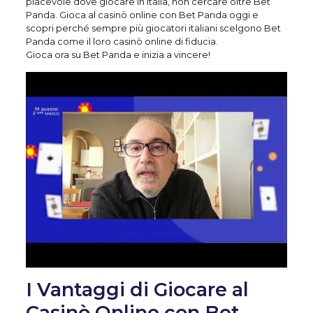
piacevole dove giocare in Italia, non cercare oltre Bet
Panda. Gioca al casinò online con Bet Panda oggi e
scopri perché sempre più giocatori italiani scelgono Bet
Panda come il loro casinò online di fiducia.
Gioca ora su Bet Panda e inizia a vincere!
I Vantaggi di Giocare al
Casinò Online con Bet