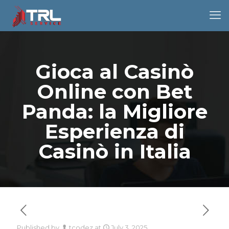
Gioca al Casinò
Online con Bet
Panda: la Migliore
Esperienza di
Casinò in Italia
Published by
tcodez
at
July 3, 2025