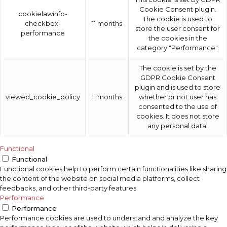
Cookie Consent plugin.
cookielawinfo-
The cookie is used to
checkbox-
11 months
store the user consent for
performance
the cookies in the
category "Performance".
The cookie is set by the
GDPR Cookie Consent
plugin and is used to store
viewed_cookie_policy
11 months
whether or not user has
consented to the use of
cookies. It does not store
any personal data.
Functional
Functional
Functional cookies help to perform certain functionalities like sharing
the content of the website on social media platforms, collect
feedbacks, and other third-party features.
Performance
Performance
Performance cookies are used to understand and analyze the key