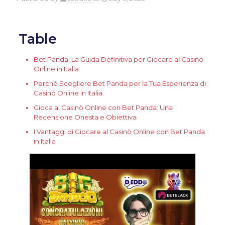
Table
Bet Panda: La Guida Definitiva per Giocare al Casinò
Online in Italia
Perché Scegliere Bet Panda per la Tua Esperienza di
Casinò Online in Italia
Gioca al Casinò Online con Bet Panda: Una
Recensione Onesta e Obiettiva
I Vantaggi di Giocare al Casinò Online con Bet Panda
in Italia