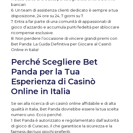
bancari.
6. Un team di assistenza clienti dedicato è sempre a tua
disposizione, 24 ore su 24, 7 giorni su 7.
7. Entra a far parte di una comunità di appassionati di
gioco d’azzardo e accumula punti fedeltà per sbloccare
ricompense esclusive.
8. Non perdere l’occasione di vincere grandi premi con
Bet Panda: La Guida Definitiva per Giocare al Casinò
Online in Italia!
Perché Scegliere Bet
Panda per la Tua
Esperienza di Casinò
Online in Italia
Se sei alla ricerca di un casinò online affidabile e di alta
qualità in Italia, Bet Panda dovrebbe essere la tua scelta
numero uno. Ecco perché:
1. Bet Panda è autorizzato e regolamentato dall’autorità
di gioco di Curacao, il che garantisce la sicurezza e la
fairness dei tuoi giochi preferiti.