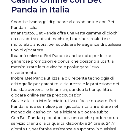
Panda in Italia
Scoprite i vantaggi di giocare al casinò online con Bet
Panda in Italia!
Innanzitutto, Bet Panda offre una vasta gamma di giochi
da casinò, tra cui slot machine, blackjack, roulette e
molto altro ancora, per soddisfare le esigenze di qualsiasi
tipo di giocatore.
Il casinò online di Bet Panda è anche noto per le sue
generose promozioni e bonus, che possono aiutarti a
massimizzare le tue vincite e prolungare il tuo
divertimento.
Inoltre, Bet Panda utilizza la più recente tecnologia di
crittografia per garantire la sicurezza e la protezione dei
tuoi dati personali e finanziari, dandoti la tranquillità di
giocare online senza preoccupazioni.
Grazie alla sua interfaccia intuitiva e facile da usare, Bet
Panda rende semplice per i giocatori italiani entrare nel
mondo del casinò online e iniziare a giocare subito.
Con Bet Panda, i giocatori possono anche godere di un
servizio clienti di alta qualità, disponibile 24 ore su 24, 7
giorni su 7, per fornire assistenza e supporto in qualsiasi