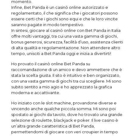
momento.
Infine, Bet Panda è un casinò online autorizzato e
regolamentato, il che significa che i giocatori possono
essere certi che i giochi sono equi e che le loro vincite
saranno pagate in modo tempestivo.
In sintesi, giocare al casinò online con Bet Panda in Italia
offre molti vantaggi, tra cui una vasta gamma di giochi,
bonus generosi, sicurezza, facilità d’uso, assistenza clienti
di alta qualità e regolamentazione. Non attendere altro
tempo, unisciti a Bet Panda oggi e inizia a divertirti!
Ho provato il casinò online Bet Panda su
raccomandazione di un amico e devo ammettere che è
stata la scelta giusta. Il sito è intuitivo e ben organizzato,
con una vasta gamma di giochi tra cui scegliere. Mi sono
subito sentito a mio agio e ho apprezzato la grafica
moderna e accattivante.
Ho iniziato con le slot machine, provandone diverse e
vincendo anche qualche piccola somma. Mi sono poi
spostato ai giochi da tavolo, dove ho trovato una grande
selezione di roulette, blackjack e poker. Il live casino è
un’altra grande caratteristica di Bet Panda,
permettendomi di giocare con veri croupier in tempo