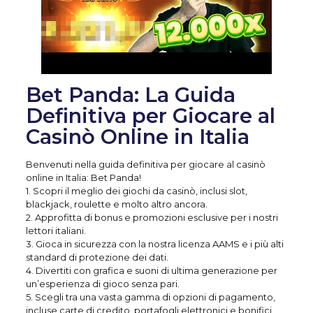
Bet Panda: La Guida
Definitiva per Giocare al
Casinò Online in Italia
Benvenuti nella guida definitiva per giocare al casinò
online in Italia: Bet Panda!
1. Scopri il meglio dei giochi da casinò, inclusi slot,
blackjack, roulette e molto altro ancora.
2. Approfitta di bonus e promozioni esclusive per i nostri
lettori italiani.
3. Gioca in sicurezza con la nostra licenza AAMS e i più alti
standard di protezione dei dati.
4. Divertiti con grafica e suoni di ultima generazione per
un’esperienza di gioco senza pari.
5. Scegli tra una vasta gamma di opzioni di pagamento,
incluse carte di credito, portafogli elettronici e bonifici