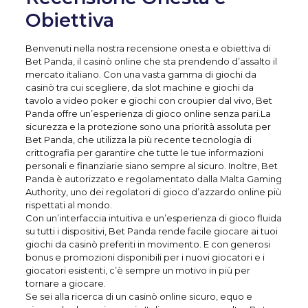
Obiettiva
Benvenuti nella nostra recensione onesta e obiettiva di
Bet Panda, il casinò online che sta prendendo d’assalto il
mercato italiano. Con una vasta gamma di giochi da
casinò tra cui scegliere, da slot machine e giochi da
tavolo a video poker e giochi con croupier dal vivo, Bet
Panda offre un’esperienza di gioco online senza pari.La
sicurezza e la protezione sono una priorità assoluta per
Bet Panda, che utilizza la più recente tecnologia di
crittografia per garantire che tutte le tue informazioni
personali e finanziarie siano sempre al sicuro. Inoltre, Bet
Panda è autorizzato e regolamentato dalla Malta Gaming
Authority, uno dei regolatori di gioco d’azzardo online più
rispettati al mondo.
Con un’interfaccia intuitiva e un’esperienza di gioco fluida
su tutti i dispositivi, Bet Panda rende facile giocare ai tuoi
giochi da casinò preferiti in movimento. E con generosi
bonus e promozioni disponibili per i nuovi giocatori e i
giocatori esistenti, c’è sempre un motivo in più per
tornare a giocare.
Se sei alla ricerca di un casinò online sicuro, equo e