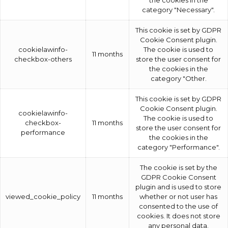
the cookies in the
category "Necessary".
This cookie is set by GDPR
Cookie Consent plugin.
cookielawinfo-
The cookie is used to
11 months
checkbox-others
store the user consent for
the cookies in the
category "Other.
This cookie is set by GDPR
Cookie Consent plugin.
cookielawinfo-
The cookie is used to
checkbox-
11 months
store the user consent for
performance
the cookies in the
category "Performance".
The cookie is set by the
GDPR Cookie Consent
plugin and is used to store
viewed_cookie_policy
11 months
whether or not user has
consented to the use of
cookies. It does not store
any personal data.