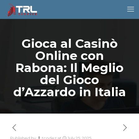
Gioca al Casinò
Online con
Rabona: Il Meglio
del Gioco
d’Azzardo in Italia
Published by
tcodez
at
July 25, 2025