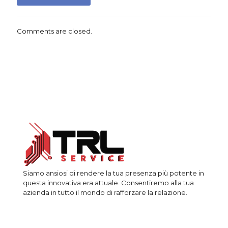
Comments are closed.
Siamo ansiosi di rendere la tua presenza più potente in
questa innovativa era attuale. Consentiremo alla tua
azienda in tutto il mondo di rafforzare la relazione.