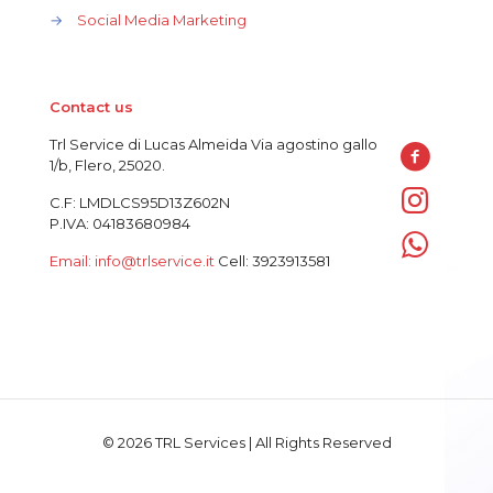
→
Social Media Marketing
Contact us
Trl Service di Lucas Almeida Via agostino gallo
1/b, Flero, 25020.
C.F: LMDLCS95D13Z602N
P.IVA: 04183680984
Email: info@trlservice.it
Cell: 3923913581
© 2026 TRL Services | All Rights Reserved