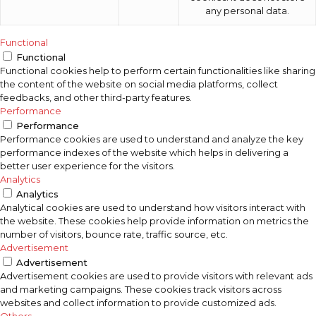
any personal data.
Functional
Functional
Functional cookies help to perform certain functionalities like sharing
the content of the website on social media platforms, collect
feedbacks, and other third-party features.
Performance
Performance
Performance cookies are used to understand and analyze the key
performance indexes of the website which helps in delivering a
better user experience for the visitors.
Analytics
Analytics
Analytical cookies are used to understand how visitors interact with
the website. These cookies help provide information on metrics the
number of visitors, bounce rate, traffic source, etc.
Advertisement
Advertisement
Advertisement cookies are used to provide visitors with relevant ads
and marketing campaigns. These cookies track visitors across
websites and collect information to provide customized ads.