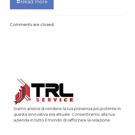
Read more
Comments are closed.
Siamo ansiosi di rendere la tua presenza più potente in
questa innovativa era attuale. Consentiremo alla tua
azienda in tutto il mondo di rafforzare la relazione.