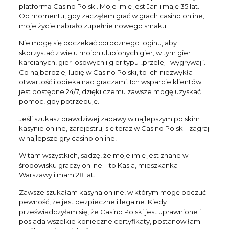
platformą Casino Polski. Moje imię jest Jan i maję 35 lat.
Od momentu, gdy zacząłem grać w grach casino online,
moje życie nabrało zupełnie nowego smaku.
Nie mogę się doczekać corocznego loginu, aby
skorzystać z wielu moich ulubionych gier, w tym gier
karcianych, gier losowych i gier typu „przelej i wygrywaj”.
Co najbardziej lubię w Casino Polski, to ich niezwykła
otwartość i opieka nad graczami. Ich wsparcie klientów
jest dostępne 24/7, dzięki czemu zawsze mogę uzyskać
pomoc, gdy potrzebuję.
Jeśli szukasz prawdziwej zabawy w najlepszym polskim
kasynie online, zarejestruj się teraz w Casino Polski i zagraj
w najlepsze gry casino online!
Witam wszystkich, sądzę, że moje imię jest znane w
środowisku graczy online – to Kasia, mieszkanka
Warszawy i mam 28 lat.
Zawsze szukałam kasyna online, w którym mogę odczuć
pewność, że jest bezpieczne i legalne. Kiedy
przeświadczyłam się, że Casino Polski jest uprawnione i
posiada wszelkie konieczne certyfikaty, postanowiłam