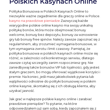
Polskich Kasynach Online
Polityka Bonusowa w Polskich Kasynach Online to
niezwykle ważne zagadnienie dla graczy online w Polsce.
kasyno na prawdziwe pieniadze
Zazwyczaj każde
wiarygodne polskie online kasyno ma swoją unikalną
politykę bonów, która może obejmować bonusy
welcome, bonusy bez depozytu, bonusy za wznowienie
gry lub bonusy free spinów. Należy zawsze zapoznać się z
regulaminem, aby zrozumieć wymagania bonusowe, w
tym wymagania zwrotu i limit czasowy. Pamiętaj, że
polityka bonusowa w polskich kasynach online może się
różnić, w zależności od konkretnego serwisu, dlatego
zawsze czytaj szczegóły zanim rozpoczniesz grę. Nie
zaniedbywaj także bonusów VIP lub lojalności, gdy jesteś
stałym graczem, bo mogą oferować wyjątkowe korzyści i
premie. Na koniec, jeśli masz jakiekolwiek pytania lub
wątpliwości odnośnie do polityki bonusowej w polskim
online kasynie, skontaktuj się z ich obsługą klienta, aby
uzyskać jasność.
Jak grać w najlepsze polskie kasyno online i zarabiać
prawdziwe pieniądze? To pytanie, na które
odpowiedziałem już sam sobą, kiedy zapoznałem się z