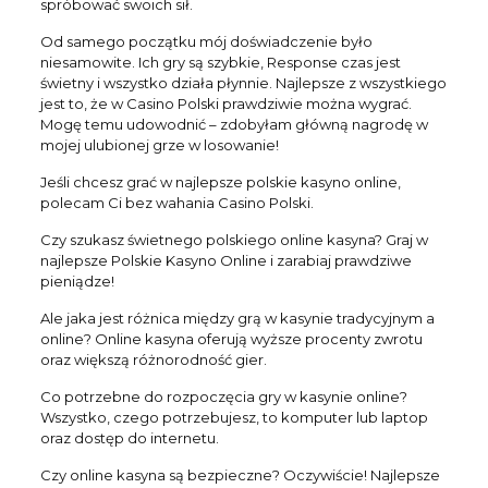
spróbować swoich sił.
Od samego początku mój doświadczenie było
niesamowite. Ich gry są szybkie, Response czas jest
świetny i wszystko działa płynnie. Najlepsze z wszystkiego
jest to, że w Casino Polski prawdziwie można wygrać.
Mogę temu udowodnić – zdobyłam główną nagrodę w
mojej ulubionej grze w losowanie!
Jeśli chcesz grać w najlepsze polskie kasyno online,
polecam Ci bez wahania Casino Polski.
Czy szukasz świetnego polskiego online kasyna? Graj w
najlepsze Polskie Kasyno Online i zarabiaj prawdziwe
pieniądze!
Ale jaka jest różnica między grą w kasynie tradycyjnym a
online? Online kasyna oferują wyższe procenty zwrotu
oraz większą różnorodność gier.
Co potrzebne do rozpoczęcia gry w kasynie online?
Wszystko, czego potrzebujesz, to komputer lub laptop
oraz dostęp do internetu.
Czy online kasyna są bezpieczne? Oczywiście! Najlepsze