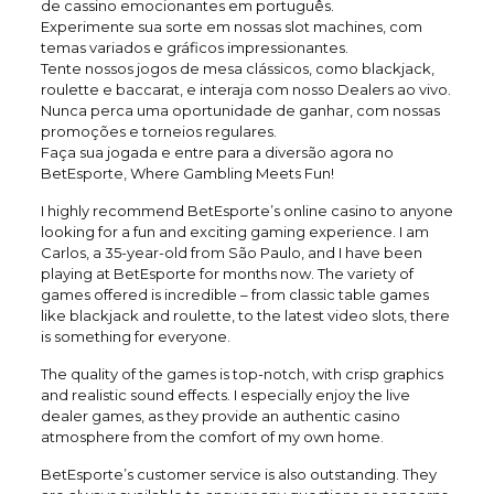
de cassino emocionantes em português.
Experimente sua sorte em nossas slot machines, com
temas variados e gráficos impressionantes.
Tente nossos jogos de mesa clássicos, como blackjack,
roulette e baccarat, e interaja com nosso Dealers ao vivo.
Nunca perca uma oportunidade de ganhar, com nossas
promoções e torneios regulares.
Faça sua jogada e entre para a diversão agora no
BetEsporte, Where Gambling Meets Fun!
I highly recommend BetEsporte’s online casino to anyone
looking for a fun and exciting gaming experience. I am
Carlos, a 35-year-old from São Paulo, and I have been
playing at BetEsporte for months now. The variety of
games offered is incredible – from classic table games
like blackjack and roulette, to the latest video slots, there
is something for everyone.
The quality of the games is top-notch, with crisp graphics
and realistic sound effects. I especially enjoy the live
dealer games, as they provide an authentic casino
atmosphere from the comfort of my own home.
BetEsporte’s customer service is also outstanding. They