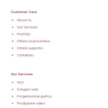
Customer Care
→
About Us
→
Our Services
→
Portfolio
→
Ottieni un preventivo
→
Ottieni supporto
→
Contattaci
Our Services
→
SEO
→
Sviluppo web
→
Progettazione grafica
→
Produzione video