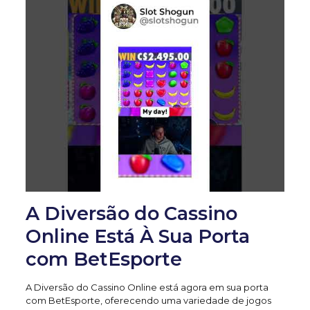
A Diversão do Cassino
Online Está À Sua Porta
com BetEsporte
A Diversão do Cassino Online está agora em sua porta
com BetEsporte, oferecendo uma variedade de jogos