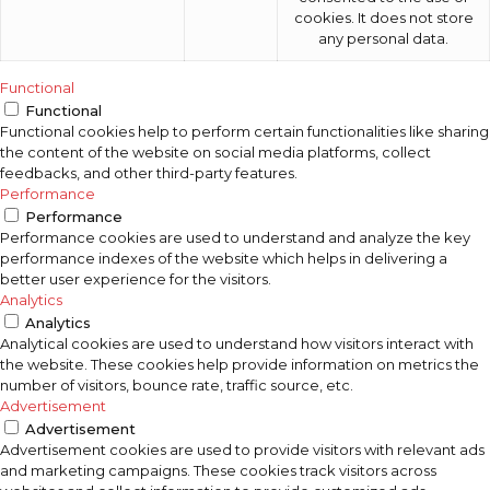
cookies. It does not store
any personal data.
Functional
Functional
Functional cookies help to perform certain functionalities like sharing
the content of the website on social media platforms, collect
feedbacks, and other third-party features.
Performance
Performance
Performance cookies are used to understand and analyze the key
performance indexes of the website which helps in delivering a
better user experience for the visitors.
Analytics
Analytics
Analytical cookies are used to understand how visitors interact with
the website. These cookies help provide information on metrics the
number of visitors, bounce rate, traffic source, etc.
Advertisement
Advertisement
Advertisement cookies are used to provide visitors with relevant ads
and marketing campaigns. These cookies track visitors across