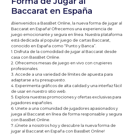
Forma de Jugar al
Baccarat en España
¡Bienvenidos a BassBet Online, la nueva forma de jugar al
Baccarat en España! Ofrecemos una experiencia de
juego emocionante y segura en línea. Nuestra plataforma
está dedicada al popular juego de cartas Baccarat,
conocido en España como “Punto y Banca”.
1. Disfruta de la comodidad de jugar al Baccarat desde
casa con BassBet Online.
2. Ofrecemos mesas de juego en vivo con crupieres
profesionales.
3. Accede a una variedad de límites de apuesta para
adaptarse a tu presupuesto.
4. Experimenta gráficos de alta calidad y una interfaz fácil
de usar en nuestro sitio web.
5. Explora nuestras promociones y ofertas exclusivas para
jugadores españoles.
6. Unete a una comunidad de jugadores apasionados y
juega al Baccarat en línea de forma responsable y segura
con BassBet Online.
7. ¡Únete a nosotros hoy y descubre la nueva forma de
jugar al Baccarat en España con BassBet Online!