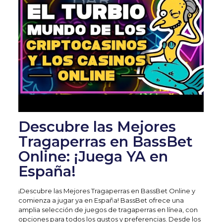
Descubre las Mejores
Tragaperras en BassBet
Online: ¡Juega YA en
España!
¡Descubre las Mejores Tragaperras en BassBet Online y
comienza a jugar ya en España! BassBet ofrece una
amplia selección de juegos de tragaperras en línea, con
opciones para todos los gustos y preferencias. Desde los