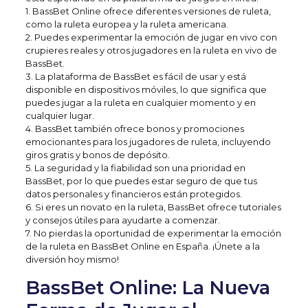
1. BassBet Online ofrece diferentes versiones de ruleta,
como la ruleta europea y la ruleta americana.
2. Puedes experimentar la emoción de jugar en vivo con
crupieres reales y otros jugadores en la ruleta en vivo de
BassBet.
3. La plataforma de BassBet es fácil de usar y está
disponible en dispositivos móviles, lo que significa que
puedes jugar a la ruleta en cualquier momento y en
cualquier lugar.
4. BassBet también ofrece bonos y promociones
emocionantes para los jugadores de ruleta, incluyendo
giros gratis y bonos de depósito.
5. La seguridad y la fiabilidad son una prioridad en
BassBet, por lo que puedes estar seguro de que tus
datos personales y financieros están protegidos.
6. Si eres un novato en la ruleta, BassBet ofrece tutoriales
y consejos útiles para ayudarte a comenzar.
7. No pierdas la oportunidad de experimentar la emoción
de la ruleta en BassBet Online en España. ¡Únete a la
diversión hoy mismo!
BassBet Online: La Nueva