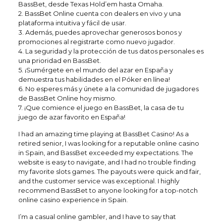
BassBet, desde Texas Hold’em hasta Omaha.
2. BassBet Online cuenta con dealers en vivo y una
plataforma intuitiva y fácil de usar.
3. Además, puedes aprovechar generosos bonos y
promociones al registrarte como nuevo jugador.
4. La seguridad y la protección de tus datos personales es
una prioridad en BassBet.
5. ¡Sumérgete en el mundo del azar en España y
demuestra tus habilidades en el Póker en línea!
6. No esperes más y únete a la comunidad de jugadores
de BassBet Online hoy mismo.
7. ¡Que comience el juego en BassBet, la casa de tu
juego de azar favorito en España!
I had an amazing time playing at BassBet Casino! As a
retired senior, I was looking for a reputable online casino
in Spain, and BassBet exceeded my expectations. The
website is easy to navigate, and I had no trouble finding
my favorite slots games. The payouts were quick and fair,
and the customer service was exceptional. I highly
recommend BassBet to anyone looking for a top-notch
online casino experience in Spain.
I’m a casual online gambler, and I have to say that