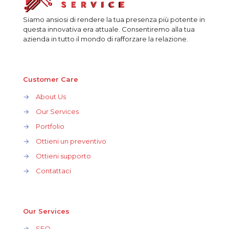
Siamo ansiosi di rendere la tua presenza più potente in
questa innovativa era attuale. Consentiremo alla tua
azienda in tutto il mondo di rafforzare la relazione.
Customer Care
→
About Us
→
Our Services
→
Portfolio
→
Ottieni un preventivo
→
Ottieni supporto
→
Contattaci
Our Services
→
SEO