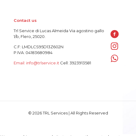
Contact us
Trl Service di Lucas Almeida Via agostino gallo
1/b, Flero, 25020.
C.F: LMDLCS95D13Z602N
P.IVA: 04183680984
Email: info@trlservice.it
Cell: 3923913581
© 2026 TRL Services | All Rights Reserved