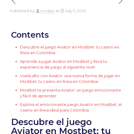
Published by
tcodez
at
July 5, 2025
Contents
Descubre el juego Aviator en Mostbet: tu casino en
línea en Colombia
Aprende a jugar Aviator en Mostbet y lleva tu
experiencia de juego al siguiente nivel
Vuela alto con Aviator: una nueva forma de jugar en
Mostbet, tu casino en línea en Colombia
Mostbet te presenta Aviator: un juego emocionante
y fácil de aprender
Explora el emocionante juego Aviator en Mostbet, el
casino en línea ideal para Colombia
Descubre el juego
Aviator en Mostbet: tu