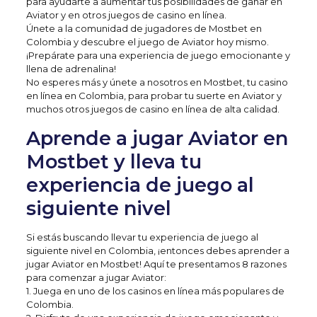
para ayudarte a aumentar tus posibilidades de ganar en
Aviator y en otros juegos de casino en línea.
Únete a la comunidad de jugadores de Mostbet en
Colombia y descubre el juego de Aviator hoy mismo.
¡Prepárate para una experiencia de juego emocionante y
llena de adrenalina!
No esperes más y únete a nosotros en Mostbet, tu casino
en línea en Colombia, para probar tu suerte en Aviator y
muchos otros juegos de casino en línea de alta calidad.
Aprende a jugar Aviator en
Mostbet y lleva tu
experiencia de juego al
siguiente nivel
Si estás buscando llevar tu experiencia de juego al
siguiente nivel en Colombia, ¡entonces debes aprender a
jugar Aviator en Mostbet! Aquí te presentamos 8 razones
para comenzar a jugar Aviator:
1. Juega en uno de los casinos en línea más populares de
Colombia.