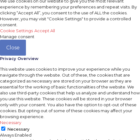
We use cookies on our website to give you the most relevant
experience by remembering your preferences and repeat visits. By
clicking “Accept All”, you consent to the use of ALL the cookies.
However, you may visit "Cookie Settings" to provide a controlled
consent.
Cookie Settings
Accept All
Manage consent
Close
Privacy Overview
This website uses cookies to improve your experience while you
navigate through the website. Out of these, the cookies that are
categorized as necessary are stored on your browser as they are
essential for the working of basic functionalities of the website. We
also use third-party cookies that help us analyze and understand how
you use this website. These cookies will be stored in your browser
only with your consent. You also have the option to opt-out of these
cookies. But opting out of some of these cookies may affect your
browsing experience.
Necessary
Necessary
Always Enabled