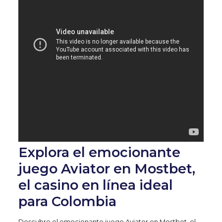
Explora el emocionante
juego Aviator en Mostbet,
el casino en línea ideal
para Colombia
Descubre el emocionante juego Aviator en Mostbet, el