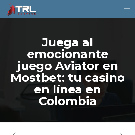
Juega al
emocionante
juego Aviator en
Mostbet: tu casino
en línea en
Colombia