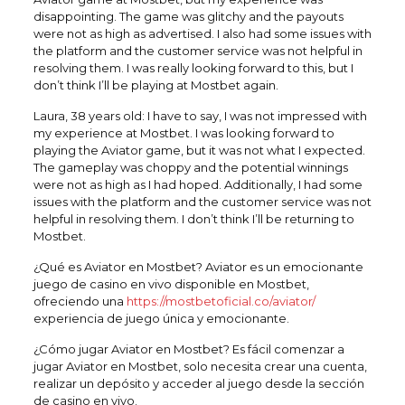
disappointing. The game was glitchy and the payouts
were not as high as advertised. I also had some issues with
the platform and the customer service was not helpful in
resolving them. I was really looking forward to this, but I
don’t think I’ll be playing at Mostbet again.
Laura, 38 years old: I have to say, I was not impressed with
my experience at Mostbet. I was looking forward to
playing the Aviator game, but it was not what I expected.
The gameplay was choppy and the potential winnings
were not as high as I had hoped. Additionally, I had some
issues with the platform and the customer service was not
helpful in resolving them. I don’t think I’ll be returning to
Mostbet.
¿Qué es Aviator en Mostbet? Aviator es un emocionante
juego de casino en vivo disponible en Mostbet,
ofreciendo una
https://mostbetoficial.co/aviator/
experiencia de juego única y emocionante.
¿Cómo jugar Aviator en Mostbet? Es fácil comenzar a
jugar Aviator en Mostbet, solo necesita crear una cuenta,
realizar un depósito y acceder al juego desde la sección
de casino en vivo.