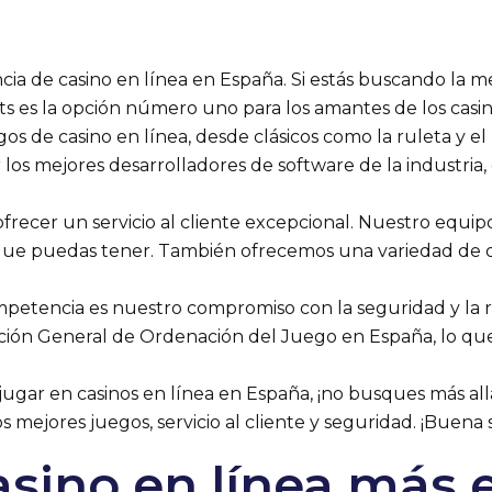
cia de casino en línea en España. Si estás buscando la me
 Bets es la opción número uno para los amantes de los casi
 de casino en línea, desde clásicos como la ruleta y el 
os mejores desarrolladores de software de la industria,
recer un servicio al cliente excepcional. Nuestro equip
ue puedas tener. También ofrecemos una variedad de op
petencia es nuestro compromiso con la seguridad y la re
ción General de Ordenación del Juego en España, lo que
jugar en casinos en línea en España, ¡no busques más all
 mejores juegos, servicio al cliente y seguridad. ¡Buena s
asino en línea más