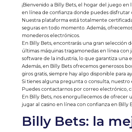
¡Bienvenido a Billy Bets, el hogar del juego e
en línea de confianza donde puedes disfrutar 
Nuestra plataforma está totalmente certificada
seguras en todo momento. Además, ofrecemos op
monederos electrónicos.
En Billy Bets, encontrarás una gran selección d
últimas máquinas tragamonedas en línea con ja
software de la industria, lo que garantiza una 
Además, en Billy Bets ofrecemos generosos bo
giros gratis, siempre hay algo disponible para 
Si tienes alguna pregunta o consulta, nuestro e
Puedes contactarnos por correo electrónico, ch
En Billy Bets, nos enorgullecemos de ofrecer 
jugar al casino en línea con confianza en Billy 
Billy Bets: la m