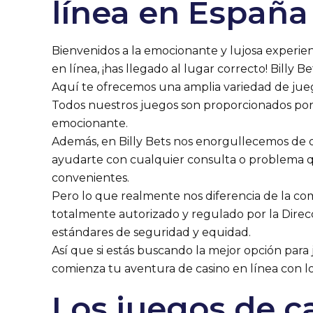
línea en España
Bienvenidos a la emocionante y lujosa experien
en línea, ¡has llegado al lugar correcto! Billy
Aquí te ofrecemos una amplia variedad de juegos
Todos nuestros juegos son proporcionados por l
emocionante.
Además, en Billy Bets nos enorgullecemos de of
ayudarte con cualquier consulta o problema q
convenientes.
Pero lo que realmente nos diferencia de la com
totalmente autorizado y regulado por la Direc
estándares de seguridad y equidad.
Así que si estás buscando la mejor opción para 
comienza tu aventura de casino en línea con los
Los juegos de c