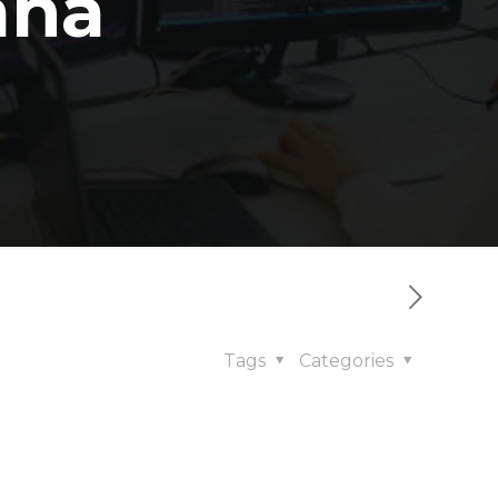
aña
Tags
Categories