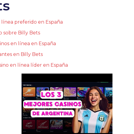
ts
n línea preferido en España
o sobre Billy Bets
sinos en línea en España
ntes en Billy Bets
sino en línea líder en España