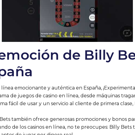
moción de Billy Bet
spaña
línea emocionante y auténtica en España, ¡Experimenta l
 gama de juegos de casino en línea, desde máquinas trag
 fácil de usar y un servicio al cliente de primera clase,
y Bets también ofrece generosas promociones y bonos p
undo de los casinos en línea, no te preocupes: Billy Bet
 antes de jugar por dinero real.