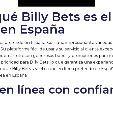
é Billy Bets es el
o en España
ea preferido en España. Con una impresionante variedad d
Su plataforma fácil de usar y su servicio al cliente excep
. Además, ofrecen generosos bonos y promociones para m
ioridad para Billy Bets, lo que garantiza una experienc
 que Billy Bets sea el casino en línea preferido en Espa
ínea en España!
en línea con confia