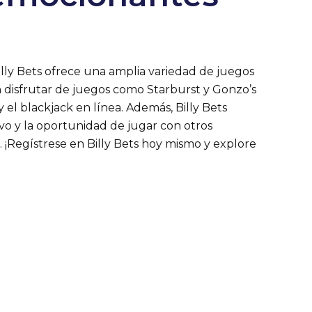
illy Bets ofrece una amplia variedad de juegos
den disfrutar de juegos como Starburst y Gonzo’s
 el blackjack en línea. Además, Billy Bets
vo y la oportunidad de jugar con otros
. ¡Regístrese en Billy Bets hoy mismo y explore