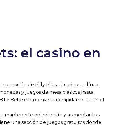
s: el casino en
a emoción de Billy Bets, el casino en línea
amonedas y juegos de mesa clásicos hasta
 Billy Bets se ha convertido rápidamente en el
ara mantenerte entretenido y aumentar tus
s tiene una sección de juegos gratuitos donde