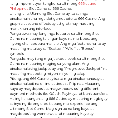
ilang impormasyon tungkol sa Ultimong
666 casino
Philippines
Slot Game sa 666 Casino.
Unang-una, Ultimong Slot Game ay isa sa mga
pinakamainit na mga slot games dito sa 666 Casino. Ang
graphic at sound effects ay astig, at may madaling
mantiknan ang interface.
Pangalawa, may ilang mga features sa Ultimong Slot
Game na maaaring tulungan kayo na ma-boost ang
inyong chances para manalo. Ang mga features na ito ay
maaaring matukoy sa “Scatter,” “Wild,” at “Bonus”
symbols.
Pangatlo, may ilang mga jackpot levels sa Ultimong Slot
Game na maaaring maging sa iyong alam. Ang
pinakamalaking jackpot ay ang “Progressive Jackpot,” na
maaaring maabot ng milyon-milyon ng salapi.
Pitong, ang 666 Casino ay isa sa mga pinakamahusay at
pinakamalupit na online casinos sa Pilipinas. Maaaring
kayo ay magdeposit at magwithdraw using different
payment methods like GCash, PayMaya, at bank transfers.
Huling hantungan, ang 666 Casino ay maaaring magbigay
sa inyo ng libreng credit upang ma-experience ang
Ultimong Slot Game. Mag-sign up na lang kayo at
magdeposit ng wenno wala, at maaaring kayo ay