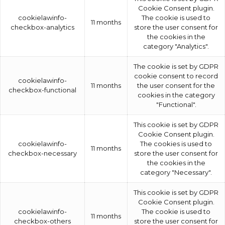
Cookie Consent plugin.
cookielawinfo-
The cookie is used to
11 months
checkbox-analytics
store the user consent for
the cookies in the
category "Analytics".
The cookie is set by GDPR
cookie consent to record
cookielawinfo-
11 months
the user consent for the
checkbox-functional
cookies in the category
"Functional".
This cookie is set by GDPR
Cookie Consent plugin.
cookielawinfo-
The cookies is used to
11 months
checkbox-necessary
store the user consent for
the cookies in the
category "Necessary".
This cookie is set by GDPR
Cookie Consent plugin.
cookielawinfo-
The cookie is used to
11 months
checkbox-others
store the user consent for