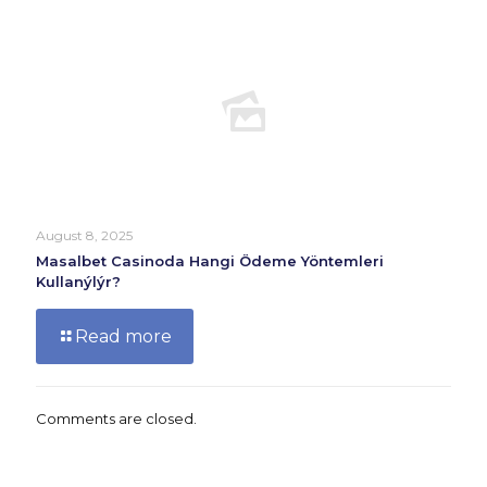
August 8, 2025
Masalbet Casinoda Hangi Ödeme Yöntemleri
Kullanýlýr?
Read more
Comments are closed.