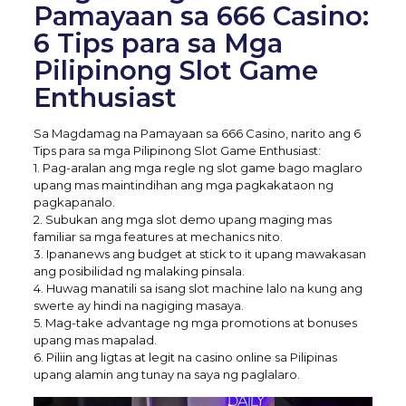
Pamayaan sa 666 Casino:
6 Tips para sa Mga
Pilipinong Slot Game
Enthusiast
Sa Magdamag na Pamayaan sa 666 Casino, narito ang 6
Tips para sa mga Pilipinong Slot Game Enthusiast:
1. Pag-aralan ang mga regle ng slot game bago maglaro
upang mas maintindihan ang mga pagkakataon ng
pagkapanalo.
2. Subukan ang mga slot demo upang maging mas
familiar sa mga features at mechanics nito.
3. Ipananews ang budget at stick to it upang mawakasan
ang posibilidad ng malaking pinsala.
4. Huwag manatili sa isang slot machine lalo na kung ang
swerte ay hindi na nagiging masaya.
5. Mag-take advantage ng mga promotions at bonuses
upang mas mapalad.
6. Piliin ang ligtas at legit na casino online sa Pilipinas
upang alamin ang tunay na saya ng paglalaro.