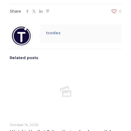
Share
0
tcodez
Related posts
October 16, 2025