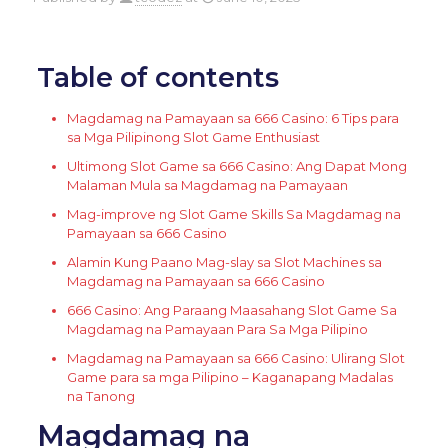
Table of contents
Magdamag na Pamayaan sa 666 Casino: 6 Tips para
sa Mga Pilipinong Slot Game Enthusiast
Ultimong Slot Game sa 666 Casino: Ang Dapat Mong
Malaman Mula sa Magdamag na Pamayaan
Mag-improve ng Slot Game Skills Sa Magdamag na
Pamayaan sa 666 Casino
Alamin Kung Paano Mag-slay sa Slot Machines sa
Magdamag na Pamayaan sa 666 Casino
666 Casino: Ang Paraang Maasahang Slot Game Sa
Magdamag na Pamayaan Para Sa Mga Pilipino
Magdamag na Pamayaan sa 666 Casino: Ulirang Slot
Game para sa mga Pilipino – Kaganapang Madalas
na Tanong
Magdamag na