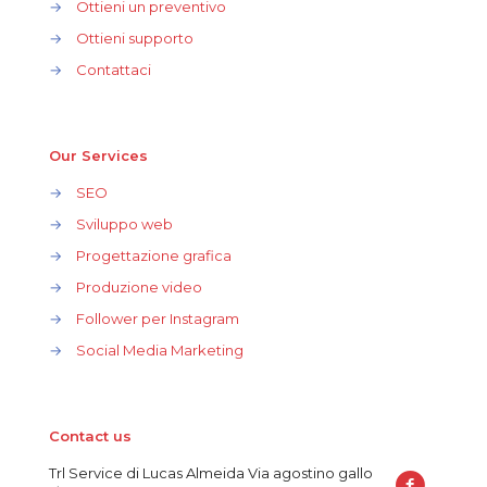
→
Ottieni un preventivo
→
Ottieni supporto
→
Contattaci
Our Services
→
SEO
→
Sviluppo web
→
Progettazione grafica
→
Produzione video
→
Follower per Instagram
→
Social Media Marketing
Contact us
Trl Service di Lucas Almeida Via agostino gallo