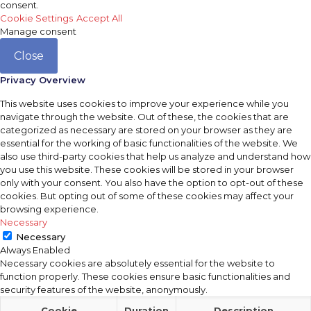
consent.
Cookie Settings
Accept All
Manage consent
Close
Privacy Overview
This website uses cookies to improve your experience while you
navigate through the website. Out of these, the cookies that are
categorized as necessary are stored on your browser as they are
essential for the working of basic functionalities of the website. We
also use third-party cookies that help us analyze and understand how
you use this website. These cookies will be stored in your browser
only with your consent. You also have the option to opt-out of these
cookies. But opting out of some of these cookies may affect your
browsing experience.
Necessary
Necessary
Always Enabled
Necessary cookies are absolutely essential for the website to
function properly. These cookies ensure basic functionalities and
security features of the website, anonymously.
Cookie
Duration
Description