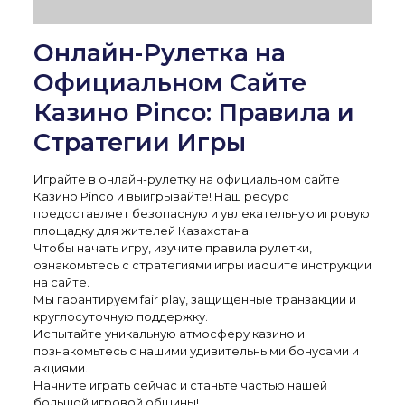
Онлайн-Рулетка на
Официальном Сайте
Казино Pinco: Правила и
Стратегии Игры
Играйте в онлайн-рулетку на официальном сайте
Казино Pinco и выигрывайте! Наш ресурс
предоставляет безопасную и увлекательную игровую
площадку для жителей Казахстана.
Чтобы начать игру, изучите правила рулетки,
ознакомьтесь с стратегиями игры иaduите инструкции
на сайте.
Мы гарантируем fair play, защищенные транзакции и
круглосуточную поддержку.
Испытайте уникальную атмосферу казино и
познакомьтесь с нашими удивительными бонусами и
акциями.
Начните играть сейчас и станьте частью нашей
большой игровой общины!