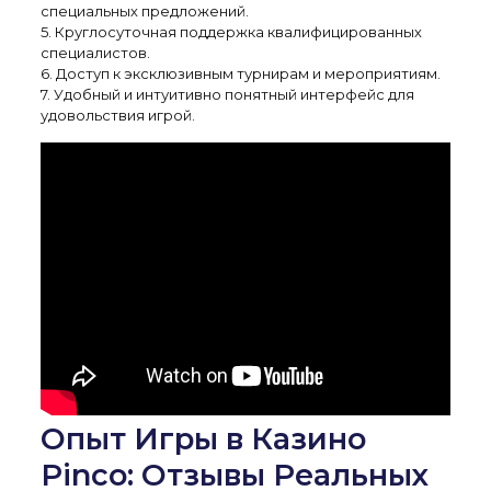
специальных предложений.
5. Круглосуточная поддержка квалифицированных
специалистов.
6. Доступ к эксклюзивным турнирам и мероприятиям.
7. Удобный и интуитивно понятный интерфейс для
удовольствия игрой.
Опыт Игры в Казино
Pinco: Отзывы Реальных