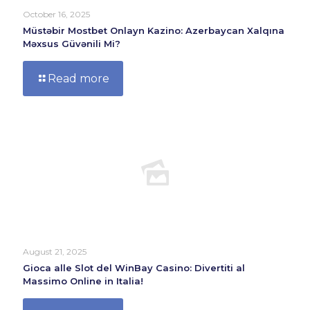
October 16, 2025
Müstəbir Mostbet Onlayn Kazino: Azerbaycan Xalqına
Məxsus Güvənili Mi?
Read more
August 21, 2025
Gioca alle Slot del WinBay Casino: Divertiti al
Massimo Online in Italia!