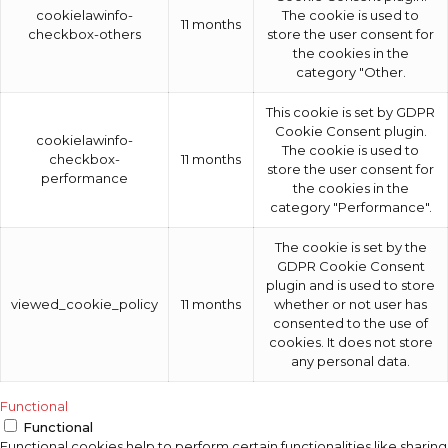
cookielawinfo-
The cookie is used to
11 months
checkbox-others
store the user consent for
the cookies in the
category "Other.
This cookie is set by GDPR
Cookie Consent plugin.
cookielawinfo-
The cookie is used to
checkbox-
11 months
store the user consent for
performance
the cookies in the
category "Performance".
The cookie is set by the
GDPR Cookie Consent
plugin and is used to store
viewed_cookie_policy
11 months
whether or not user has
consented to the use of
cookies. It does not store
any personal data.
Functional
Functional
Functional cookies help to perform certain functionalities like sharing