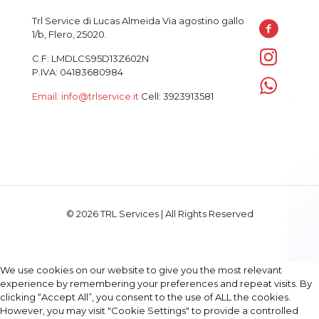
Trl Service di Lucas Almeida Via agostino gallo
1/b, Flero, 25020.
C.F: LMDLCS95D13Z602N
P.IVA: 04183680984
Email: info@trlservice.it
Cell: 3923913581
© 2026 TRL Services | All Rights Reserved
We use cookies on our website to give you the most relevant
experience by remembering your preferences and repeat visits. By
clicking “Accept All”, you consent to the use of ALL the cookies.
However, you may visit "Cookie Settings" to provide a controlled