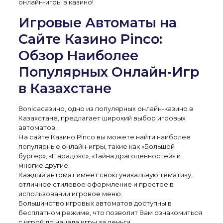
онлайн-игры в казино!
Игровые Автоматы на
Сайте Казино Pinco:
Обзор Наиболее
Популярных Онлайн-Игр
в Казахстане
Вonicacaзино, одно из популярных онлайн-казино в
Казахстане, предлагает широкий выбор игровых
автоматов.
На сайте Казино Pinco вы можете найти наиболее
популярные онлайн-игры, такие как «Большой
бургер», «Парадокс», «Тайна драгоценностей» и
многие другие.
Каждый автомат имеет свою уникальную тематику,
отличное стилевое оформление и простое в
использовании игровое меню.
Большинство игровых автоматов доступны в
бесплатном режиме, что позволит Вам ознакомиться
с игрой до начала игры за деньги.