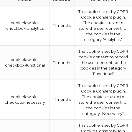
This cookie is set by GDPR
Cookie Consent plugin.
cookielawinfo-
The cookie is used to
11 months
checkbox-analytics
store the user consent for
the cookies in the
category "Analytics".
The cookie is set by GDPR
cookie consent to record
cookielawinfo-
11 months
the user consent for the
checkbox-functional
cookies in the category
"Functional".
This cookie is set by GDPR
Cookie Consent plugin.
cookielawinfo-
The cookies is used to
11 months
checkbox-necessary
store the user consent for
the cookies in the
category "Necessary".
This cookie is set by GDPR
Cookie Consent plugin.