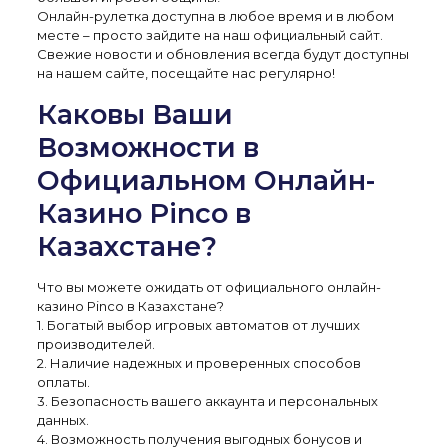
Онлайн-рулетка доступна в любое время и в любом
месте – просто зайдите на наш официальный сайт.
Свежие новости и обновления всегда будут доступны
на нашем сайте, посещайте нас регулярно!
Каковы Ваши
Возможности в
Официальном Онлайн-
Казино Pinco в
Казахстане?
Что вы можете ожидать от официального онлайн-
казино Pinco в Казахстане?
1. Богатый выбор игровых автоматов от лучших
производителей.
2. Наличие надежных и проверенных способов
оплаты.
3. Безопасность вашего аккаунта и персональных
данных.
4. Возможность получения выгодных бонусов и