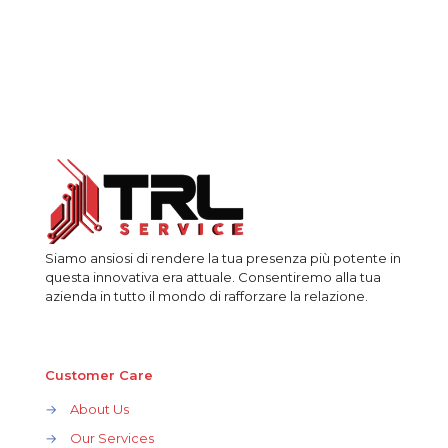
Siamo ansiosi di rendere la tua presenza più potente in
questa innovativa era attuale. Consentiremo alla tua
azienda in tutto il mondo di rafforzare la relazione.
Customer Care
→
About Us
→
Our Services