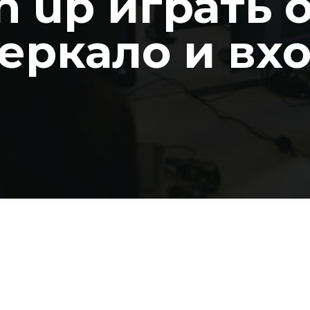
n up играть 
еркало и вх