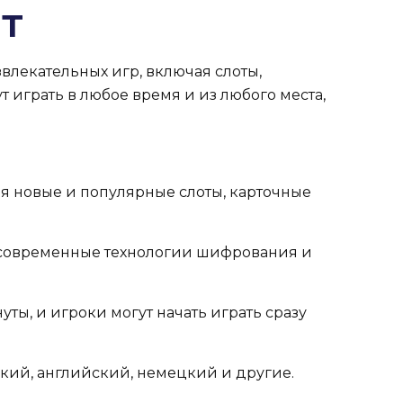
т
звлекательных игр, включая слоты,
т играть в любое время и из любого места,
ая новые и популярные слоты, карточные
уя современные технологии шифрования и
ты, и игроки могут начать играть сразу
ский, английский, немецкий и другие.