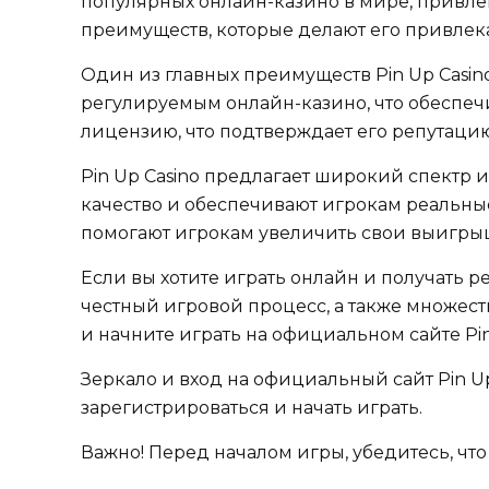
популярных онлайн-казино в мире, привлека
преимуществ, которые делают его привлек
Один из главных преимуществ Pin Up Casino
регулируемым онлайн-казино, что обеспечи
лицензию, что подтверждает его репутаци
Pin Up Casino предлагает широкий спектр и
качество и обеспечивают игрокам реальные
помогают игрокам увеличить свои выигры
Если вы хотите играть онлайн и получать р
честный игровой процесс, а также множест
и начните играть на официальном сайте Pin
Зеркало и вход на официальный сайт Pin Up
зарегистрироваться и начать играть.
Важно! Перед началом игры, убедитесь, что 