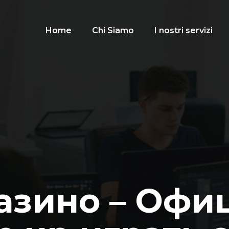
Home
Chi Siamo
I nostri servizi
азино – Оф