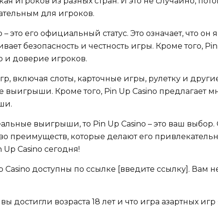
я игроков из разных стран. И это не случайно, пото
ательным для игроков.
 – это его официальный статус. Это означает, что о
вает безопасность и честность игры. Кроме того, P
ю и доверие игроков.
гр, включая слоты, карточные игры, рулетку и други
 выигрыши. Кроме того, Pin Up Casino предлагает м
ши.
еальные выигрыши, то Pin Up Casino – это ваш выбо
во преимуществ, которые делают его привлекательн
 Up Casino сегодня!
 Casino доступны по ссылке [введите ссылку]. Вам н
вы достигли возраста 18 лет и что игра азартных игр