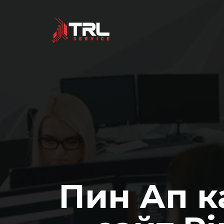
Пин Ап к