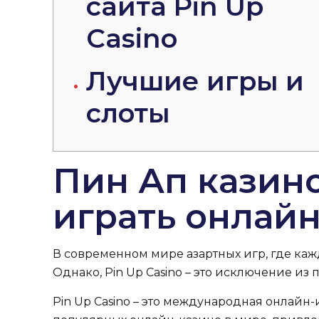
сайта Pin Up
Casino
Лучшие игры и
слоты
Пин Ап казино
играть онлайн
В современном мире азартных игр, где ка
Однако, Pin Up Casino – это исключение из
Pin Up Casino – это международная онлайн-и