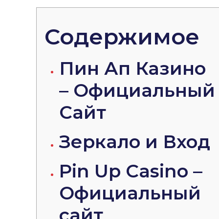
Содержимое
Пин Ап Казино
– Официальный
Сайт
Зеркало и Вход
Pin Up Casino –
Официальный
сайт