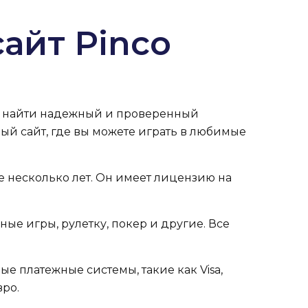
айт Pinco
но найти надежный и проверенный
ный сайт, где вы можете играть в любимые
е несколько лет. Он имеет лицензию на
ные игры, рулетку, покер и другие. Все
е платежные системы, такие как Visa,
вро.