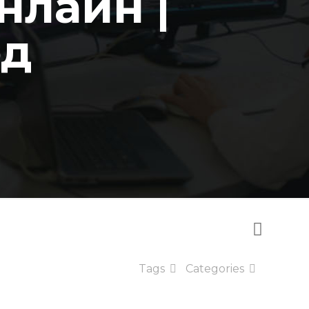
нлайн |
од
Tags
Categories