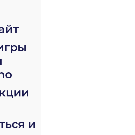
айт
игры
м
no
нкции
ться и