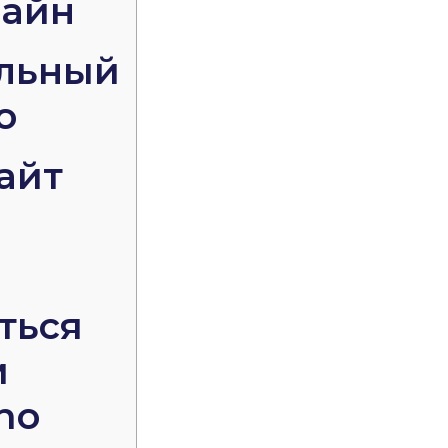
лайн
альный
o
айт
ться
м
no