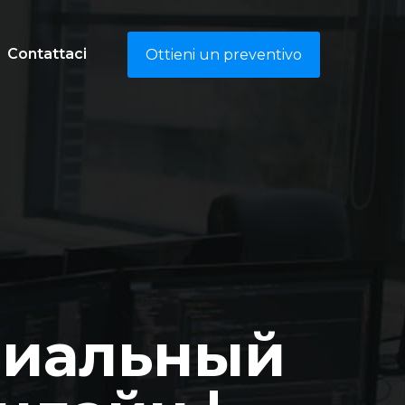
Contattaci
Ottieni un preventivo
циальный