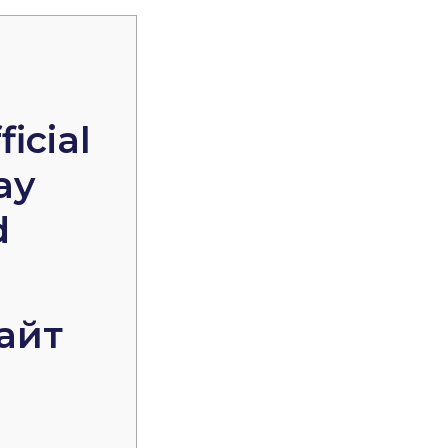
ficial
ay
d
айт