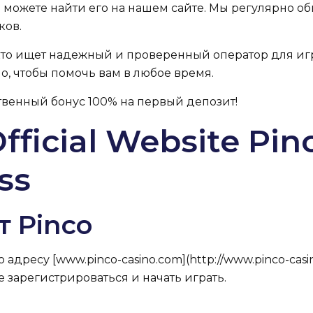
ы можете найти его на нашем сайте. Мы регулярно 
ков.
кто ищет надежный и проверенный оператор для игры
о, чтобы помочь вам в любое время.
твенный бонус 100% на первый депозит!
fficial Website Pin
ss
 Pinco
 адресу [www.pinco-casino.com](http://www.pinco-ca
же зарегистрироваться и начать играть.