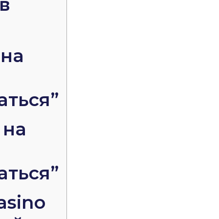
в
 на
аться”
 на
аться”
asino