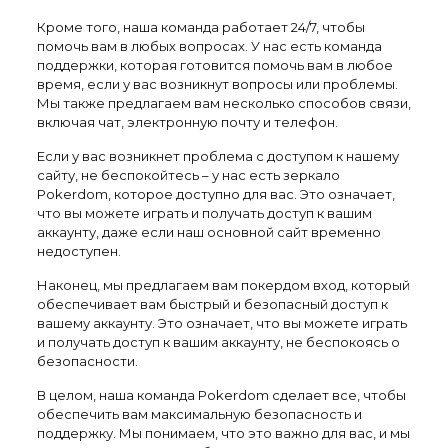
Кроме того, наша команда работает 24/7, чтобы
помочь вам в любых вопросах. У нас есть команда
поддержки, которая готовится помочь вам в любое
время, если у вас возникнут вопросы или проблемы.
Мы также предлагаем вам несколько способов связи,
включая чат, электронную почту и телефон.
Если у вас возникнет проблема с доступом к нашему
сайту, не беспокойтесь – у нас есть зеркало
Pokerdom, которое доступно для вас. Это означает,
что вы можете играть и получать доступ к вашим
аккаунту, даже если наш основной сайт временно
недоступен.
Наконец, мы предлагаем вам покердом вход, который
обеспечивает вам быстрый и безопасный доступ к
вашему аккаунту. Это означает, что вы можете играть
и получать доступ к вашим аккаунту, не беспокоясь о
безопасности.
В целом, наша команда Pokerdom сделает все, чтобы
обеспечить вам максимальную безопасность и
поддержку. Мы понимаем, что это важно для вас, и мы