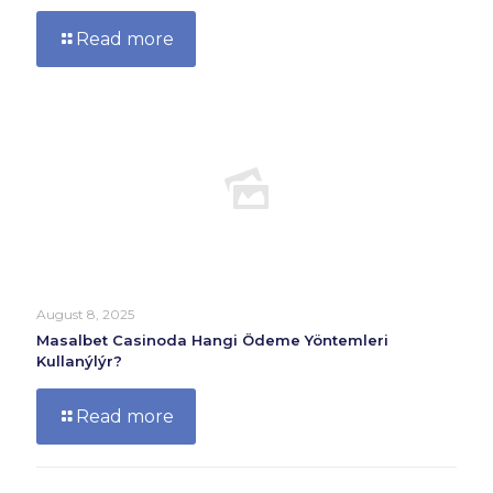
Read more
August 8, 2025
Masalbet Casinoda Hangi Ödeme Yöntemleri
Kullanýlýr?
Read more