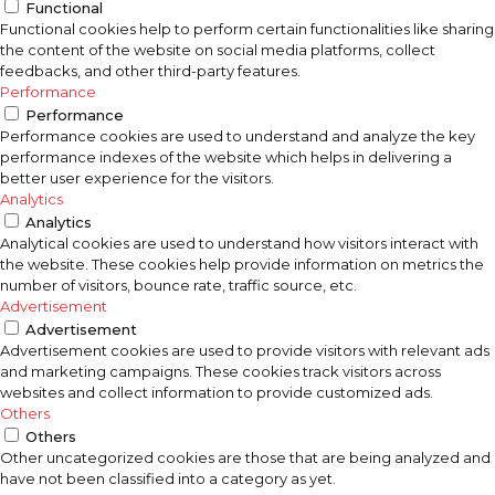
Functional
Functional cookies help to perform certain functionalities like sharing
the content of the website on social media platforms, collect
feedbacks, and other third-party features.
Performance
Performance
Performance cookies are used to understand and analyze the key
performance indexes of the website which helps in delivering a
better user experience for the visitors.
Analytics
Analytics
Analytical cookies are used to understand how visitors interact with
the website. These cookies help provide information on metrics the
number of visitors, bounce rate, traffic source, etc.
Advertisement
Advertisement
Advertisement cookies are used to provide visitors with relevant ads
and marketing campaigns. These cookies track visitors across
websites and collect information to provide customized ads.
Others
Others
Other uncategorized cookies are those that are being analyzed and
have not been classified into a category as yet.