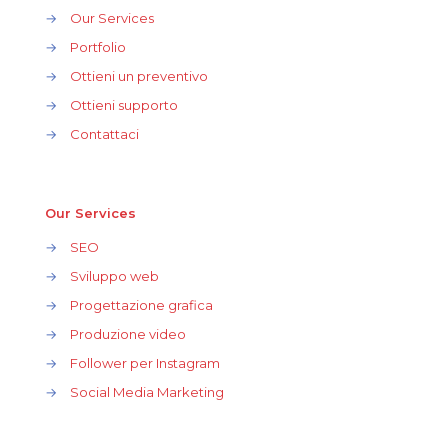
→
Our Services
→
Portfolio
→
Ottieni un preventivo
→
Ottieni supporto
→
Contattaci
Our Services
→
SEO
→
Sviluppo web
→
Progettazione grafica
→
Produzione video
→
Follower per Instagram
→
Social Media Marketing