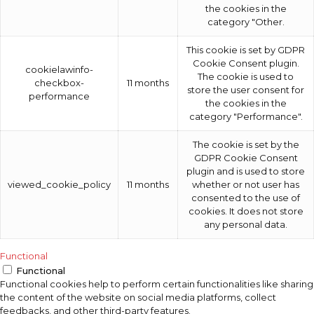
the cookies in the
category "Other.
This cookie is set by GDPR
Cookie Consent plugin.
cookielawinfo-
The cookie is used to
checkbox-
11 months
store the user consent for
performance
the cookies in the
category "Performance".
The cookie is set by the
GDPR Cookie Consent
plugin and is used to store
viewed_cookie_policy
11 months
whether or not user has
consented to the use of
cookies. It does not store
any personal data.
Functional
Functional
Functional cookies help to perform certain functionalities like sharing
the content of the website on social media platforms, collect
feedbacks, and other third-party features.