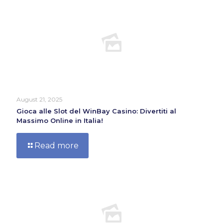
August 21, 2025
Gioca alle Slot del WinBay Casino: Divertiti al
Massimo Online in Italia!
Read more