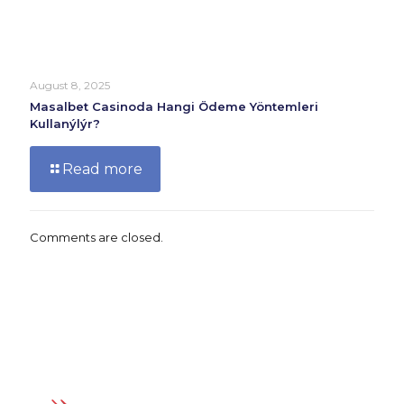
August 8, 2025
Masalbet Casinoda Hangi Ödeme Yöntemleri
Kullanýlýr?
Read more
Comments are closed.