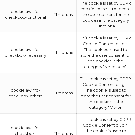
The cookie is set by GDPR
cookie consent to record
cookielawinfo-
11 months
the user consent for the
checkbox-functional
cookies in the category
"Functional".
This cookie is set by GDPR
Cookie Consent plugin.
cookielawinfo-
The cookies is used to
11 months
checkbox-necessary
store the user consent for
the cookies in the
category "Necessary".
This cookie is set by GDPR
Cookie Consent plugin.
cookielawinfo-
The cookie is used to
11 months
checkbox-others
store the user consent for
the cookies in the
category "Other.
This cookie is set by GDPR
Cookie Consent plugin.
cookielawinfo-
The cookie is used to
checkbox-
11 months