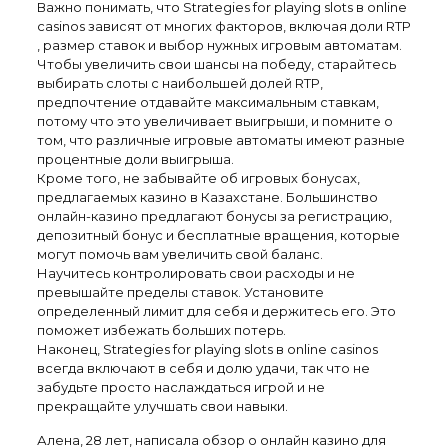
Важно понимать, что Strategies for playing slots в online
casinos зависят от многих факторов, включая доли RTP
, размер ставок и выбор нужных игровым автоматам.
Чтобы увеличить свои шансы на победу, старайтесь
выбирать слоты с наибольшей долей RTP,
предпочтение отдавайте максимальным ставкам,
потому что это увеличивает выигрыши, и помните о
том, что различные игровые автоматы имеют разные
процентные доли выигрыша.
Кроме того, не забывайте об игровых бонусах,
предлагаемых казино в Казахстане. Большинство
онлайн-казино предлагают бонусы за регистрацию,
депозитный бонус и бесплатные вращения, которые
могут помочь вам увеличить свой баланс.
Научитесь контролировать свои расходы и не
превышайте пределы ставок. Установите
определенный лимит для себя и держитесь его. Это
поможет избежать больших потерь.
Наконец, Strategies for playing slots в online casinos
всегда включают в себя и долю удачи, так что не
забудьте просто наслаждаться игрой и не
прекращайте улучшать свои навыки.
Алена, 28 лет, написала обзор о онлайн казино для