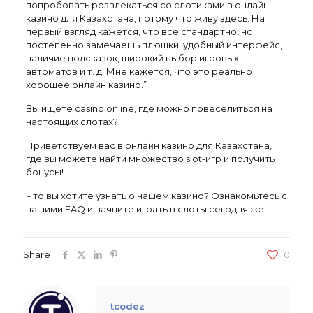
попробовать розвлекаться со слотиками в онлайн
казино для Казахстана, потому что живу здесь. На
первый взгляд кажется, что все стандартно, но
постепенно замечаешь плюшки: удобный интерфейс,
наличие подсказок, широкий выбор игровых
автоматов и т. д. Мне кажется, что это реально
хорошее онлайн казино.”
Вы ищете casino online, где можно повеселиться на
настоящих слотах?
Приветствуем вас в онлайн казино для Казахстана,
где вы можете найти множество slot-игр и получить
бонусы!
Что вы хотите узнать о нашем казино? Ознакомьтесь с
нашими FAQ и начните играть в слоты сегодня же!
Share
0
tcodez