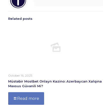
Related posts
October 16, 2025
Müstəbir Mostbet Onlayn Kazino: Azerbaycan Xalqına
Məxsus Güvənili Mi?
Read more