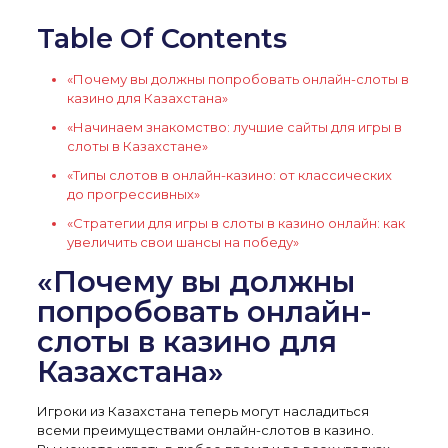
Table Of Contents
«Почему вы должны попробовать онлайн-слоты в
казино для Казахстана»
«Начинаем знакомство: лучшие сайты для игры в
слоты в Казахстане»
«Типы слотов в онлайн-казино: от классических
до прогрессивных»
«Стратегии для игры в слоты в казино онлайн: как
увеличить свои шансы на победу»
«Почему вы должны
попробовать онлайн-
слоты в казино для
Казахстана»
Игроки из Казахстана теперь могут насладиться
всеми преимуществами онлайн-слотов в казино.