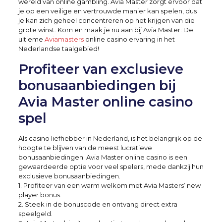
wereld van online gambling. Avia Master zorgt ervoor dat
je op een veilige en vertrouwde manier kan spelen, dus
je kan zich geheel concentreren op het krijgen van die
grote winst. Kom en maak je nu aan bij Avia Master: De
ultieme
Aviamasters
online casino ervaring in het
Nederlandse taalgebied!
Profiteer van exclusieve
bonusaanbiedingen bij
Avia Master online casino
spel
Als casino liefhebber in Nederland, is het belangrijk op de
hoogte te blijven van de meest lucratieve
bonusaanbiedingen. Avia Master online casino is een
gewaardeerde optie voor veel spelers, mede dankzij hun
exclusieve bonusaanbiedingen.
1. Profiteer van een warm welkom met Avia Masters’ new
player bonus.
2. Steek in de bonuscode en ontvang direct extra
speelgeld.