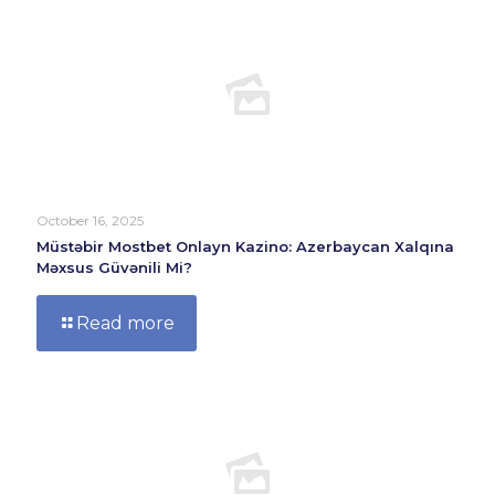
October 16, 2025
Müstəbir Mostbet Onlayn Kazino: Azerbaycan Xalqına
Məxsus Güvənili Mi?
Read more