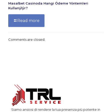
Masalbet Casinoda Hangi Ödeme Yöntemleri
Kullanýlýr?
Read more
Comments are closed.
Siamo ansiosi di rendere la tua presenza più potente in