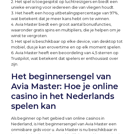
2. Het spel is toegespitst op luchtreizigers en biedt een
unieke ervaring voor iedereen die van vliegen houdt.
3. Het heeft een hoog uitbetalingspercentage van 97%,
wat betekent dat je meer kans hebt om te winnen.
4. Avia Master biedt een groot aantal bonusfuncties,
waaronder gratis spins en multipliers, die je helpen om je
winst te vergroten.
5. Het spel is beschikbaar op elke device, van desktop tot
mobiel, dus je kan erovertime en op elk moment spelen.
6. Avia Master heeft een beoordeling van 4,5 sterren op
Trustpilot, wat betekent dat spelers er enthousiast over
zijn.
Het beginnersengel van
Avia Master: Hoe je online
casino in het Nederlands
spelen kan
Als beginner op het gebied van online casinos in
Nederland, is Het beginnersengel van Avia Master een
onmisbare gids voor u. Avia Master is nu beschikbaar in