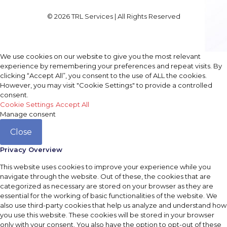
© 2026 TRL Services | All Rights Reserved
We use cookies on our website to give you the most relevant
experience by remembering your preferences and repeat visits. By
clicking “Accept All”, you consent to the use of ALL the cookies.
However, you may visit "Cookie Settings" to provide a controlled
consent.
Cookie Settings
Accept All
Manage consent
Close
Privacy Overview
This website uses cookies to improve your experience while you
navigate through the website. Out of these, the cookies that are
categorized as necessary are stored on your browser as they are
essential for the working of basic functionalities of the website. We
also use third-party cookies that help us analyze and understand how
you use this website. These cookies will be stored in your browser
only with your consent. You also have the option to opt-out of these