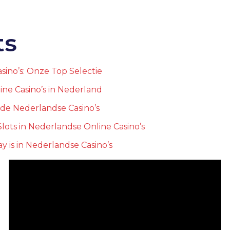
ts
sino’s: Onze Top Selectie
ne Casino’s in Nederland
de Nederlandse Casino’s
Slots in Nederlandse Online Casino’s
 is in Nederlandse Casino’s