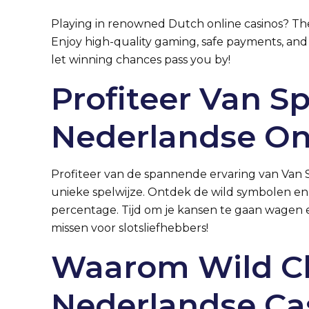
Playing in renowned Dutch online casinos? The
Enjoy high-quality gaming, safe payments, and 
let winning chances pass you by!
Profiteer Van Sp
Nederlandse Onl
Profiteer van de spannende ervaring van Van S
unieke spelwijze. Ontdek de wild symbolen en
percentage. Tijd om je kansen te gaan wagen en
missen voor slotsliefhebbers!
Waarom Wild Clu
Nederlandse Ca