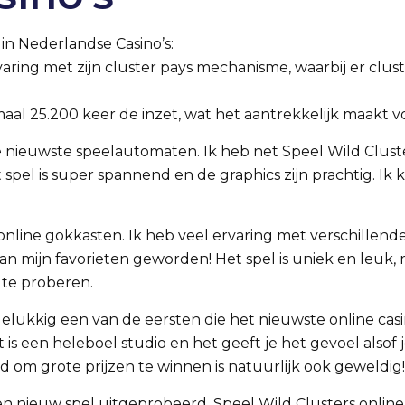
in Nederlandse Casino’s:
rvaring met zijn cluster pays mechanisme, waarbij er c
aal 25.200 keer de inzet, wat het aantrekkelijk maakt vo
de nieuwste speelautomaten. Ik heb net Speel Wild Clust
pel is super spannend en de graphics zijn prachtig. Ik 
n online gokkasten. Ik heb veel ervaring met verschille
n van mijn favorieten geworden! Het spel is uniek en leu
 te proberen.
elukkig een van de eersten die het nieuwste online casin
s een heleboel studio en het geeft je het gevoel alsof je
d om grote prijzen te winnen is natuurlijk ook geweldig
een nieuw spel uitgeprobeerd, Speel Wild Clusters online