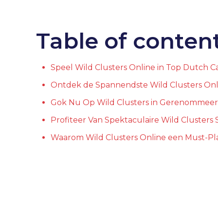
Table of conten
Speel Wild Clusters Online in Top Dutch Ca
Ontdek de Spannendste Wild Clusters Onli
Gok Nu Op Wild Clusters in Gerenommeer
Profiteer Van Spektaculaire Wild Clusters 
Waarom Wild Clusters Online een Must-Play