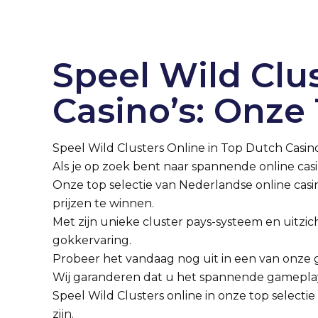
Speel Wild Clu
Casino’s: Onze 
Speel Wild Clusters Online in Top Dutch Casino
Als je op zoek bent naar spannende online cas
Onze top selectie van Nederlandse online casi
prijzen te winnen.
Met zijn unieke cluster pays-systeem en uitzi
gokkervaring.
Probeer het vandaag nog uit in een van onze g
Wij garanderen dat u het spannende gameplay
Speel Wild Clusters online in onze top select
zijn.