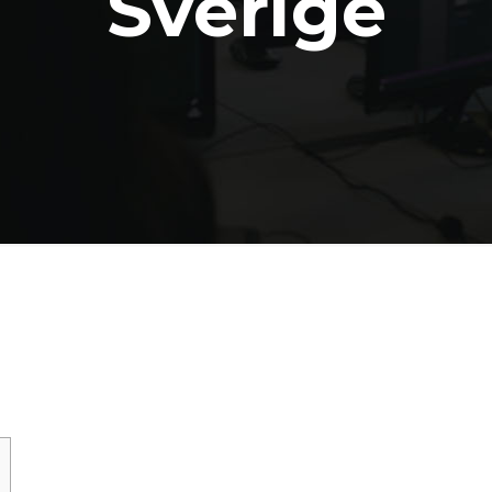
Sverige