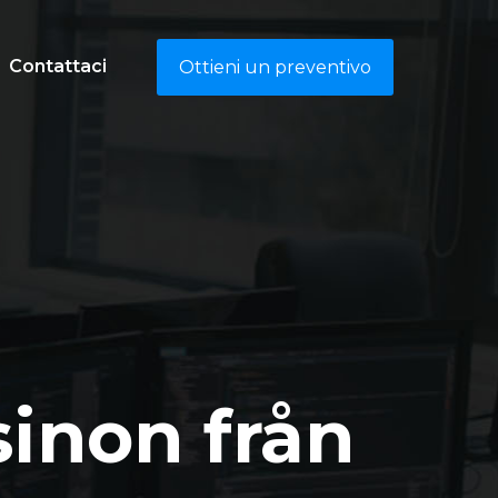
Contattaci
Ottieni un preventivo
sinon från