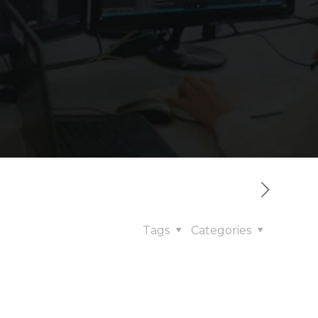
Tags
Categories