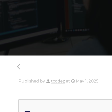
Published by
tcodez
at
May 1, 2025