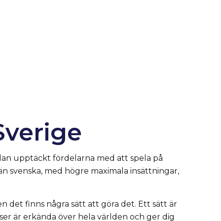
Sverige
edan upptäckt fördelarna med att spela på
or än svenska, med högre maximala insättningar,
 det finns några sätt att göra det. Ett sätt är
nser är erkända över hela världen och ger dig