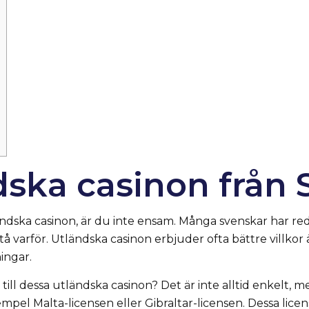
dska casinon från 
ändska casinon, är du inte ensam. Många svenskar har r
rstå varför. Utländska casinon erbjuder ofta bättre villk
ingar.
ll dessa utländska casinon? Det är inte alltid enkelt, men
empel Malta-licensen eller Gibraltar-licensen. Dessa lice