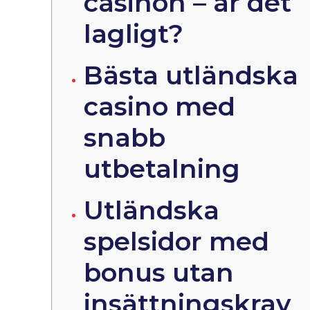
casinon – är det
lagligt?
Bästa utländska
casino med
snabb
utbetalning
Utländska
spelsidor med
bonus utan
insättningskrav