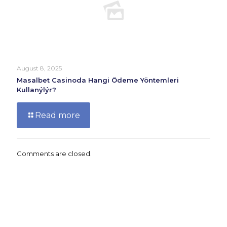
August 8, 2025
Masalbet Casinoda Hangi Ödeme Yöntemleri
Kullanýlýr?
Read more
Comments are closed.