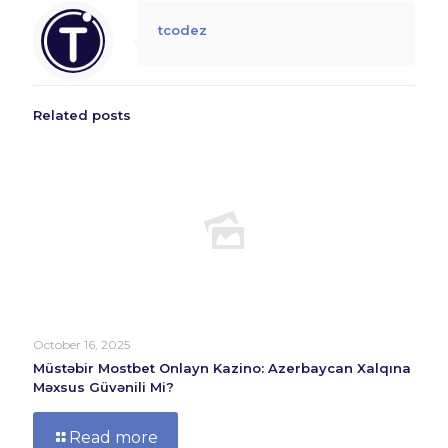
tcodez
Related posts
October 16, 2025
Müstəbir Mostbet Onlayn Kazino: Azerbaycan Xalqına
Məxsus Güvənili Mi?
Read more