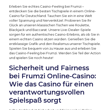
Erleben Sie echtes Casino-Feeling bei Frumzi –
entdecken Sie die besten Tischspiele in einem Online-
Casino für Deutschland. Tauchen Sie ein in eine Welt
voller Spannung und Nervenkitzel. Probieren Sie Ihr
Glück an unseren klassischen Tischen wie Roulette,
Blackjack und Baccarat. Unsere Live-Dealer-Spiele
sorgen für ein authentisches Casino-Erlebnis, als ob Sie in
einem echten Casino sitzen würden. Genießen Sie die
erstklassige Grafik und den Realismus unserer Tischspiele.
Spielen Sie bequem von zu Hause aus und erleben Sie
das Casino-Feeling bei Frumzi. Werden Sie Teil der Action
und spielen Sie noch heute!
Sicherheit und Fairness
bei Frumzi Online-Casino:
Wie das Casino für einen
verantwortungsvollen
Spielspaß sorgt