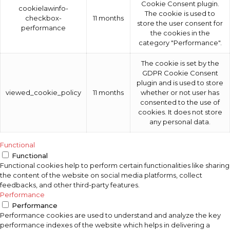
Cookie Consent plugin.
cookielawinfo-
The cookie is used to
checkbox-
11 months
store the user consent for
performance
the cookies in the
category "Performance".
The cookie is set by the
GDPR Cookie Consent
plugin and is used to store
viewed_cookie_policy
11 months
whether or not user has
consented to the use of
cookies. It does not store
any personal data.
Functional
Functional
Functional cookies help to perform certain functionalities like sharing
the content of the website on social media platforms, collect
feedbacks, and other third-party features.
Performance
Performance
Performance cookies are used to understand and analyze the key
performance indexes of the website which helps in delivering a