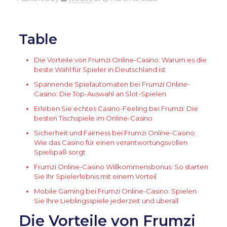
Table
Die Vorteile von Frumzi Online-Casino: Warum es die
beste Wahl für Spieler in Deutschland ist
Spannende Spielautomaten bei Frumzi Online-
Casino: Die Top-Auswahl an Slot-Spielen
Erleben Sie echtes Casino-Feeling bei Frumzi: Die
besten Tischspiele im Online-Casino
Sicherheit und Fairness bei Frumzi Online-Casino:
Wie das Casino für einen verantwortungsvollen
Spielspaß sorgt
Frumzi Online-Casino Willkommensbonus: So starten
Sie Ihr Spielerlebnis mit einem Vorteil
Mobile Gaming bei Frumzi Online-Casino: Spielen
Sie Ihre Lieblingsspiele jederzeit und überall
Die Vorteile von Frumzi