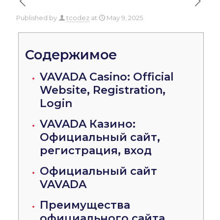
Published by
tcodez
at
May 9, 2025
Содержимое
VAVADA Casino: Official
Website, Registration,
Login
VAVADA Казино:
Официальный сайт,
регистрация, вход
Официальный сайт
VAVADA
Преимущества
официального сайта