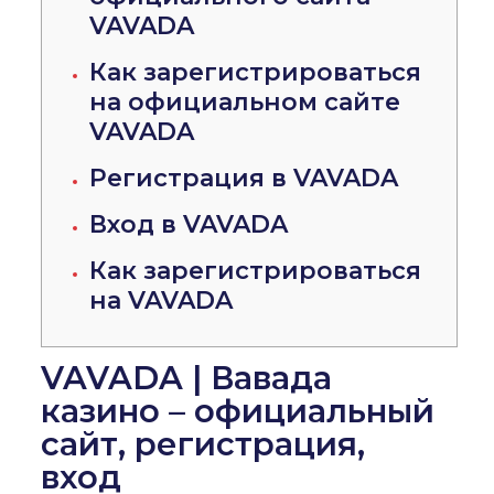
VAVADA
Как зарегистрироваться
на официальном сайте
VAVADA
Регистрация в VAVADA
Вход в VAVADA
Как зарегистрироваться
на VAVADA
VAVADA | Вавада
казино – официальный
сайт, регистрация,
вход