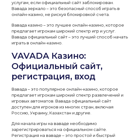
услугам, если официальный сайт заблокирован.
Вавада зеркало – это безопасный способ играть в
онлайн-казино, не рискуя блокировкой счета.
Вавада казино – это лучшее онлайн-казино, которое
предлагает игрокам широкий спектр игр и услуг.
Вавада официальный сайт – это лучший способ начать
играть в онлайн-казино.
VAVADA Казино:
Официальный сайт,
регистрация, вход
Вавада – это популярное онлайн-казино, которое
предлагает игрокам широкий спектр развлечений и
игровых автоматов. Вавада официальный сайт
доступен для игроков из многих стран, включая
Россию, Украину, Казахстан и другие.
Для начала игры на ваваде необходимо
зарегистрироваться на официальном сайте.
Регистрация на ваваде – это простой и быстрый