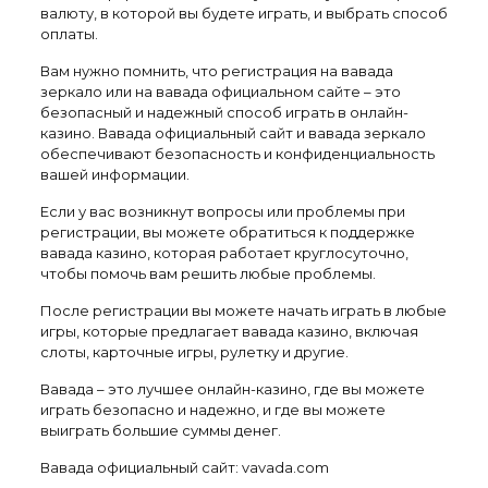
валюту, в которой вы будете играть, и выбрать способ
оплаты.
Вам нужно помнить, что регистрация на вавада
зеркало или на вавада официальном сайте – это
безопасный и надежный способ играть в онлайн-
казино. Вавада официальный сайт и вавада зеркало
обеспечивают безопасность и конфиденциальность
вашей информации.
Если у вас возникнут вопросы или проблемы при
регистрации, вы можете обратиться к поддержке
вавада казино, которая работает круглосуточно,
чтобы помочь вам решить любые проблемы.
После регистрации вы можете начать играть в любые
игры, которые предлагает вавада казино, включая
слоты, карточные игры, рулетку и другие.
Вавада – это лучшее онлайн-казино, где вы можете
играть безопасно и надежно, и где вы можете
выиграть большие суммы денег.
Вавада официальный сайт: vavada.com