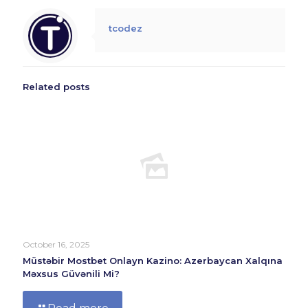
tcodez
Related posts
October 16, 2025
Müstəbir Mostbet Onlayn Kazino: Azerbaycan Xalqına
Məxsus Güvənili Mi?