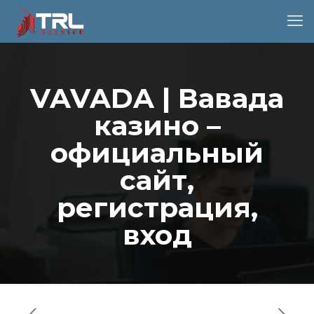
VAVADA | Вавада
казино –
официальный
сайт,
регистрация,
вход