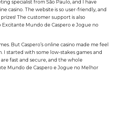
ting specialist from São Paulo, and I have
e casino. The website is so user-friendly, and
 prizes! The customer support is also
r o Excitante Mundo de Caspero e Jogue no
games. But Caspero’s online casino made me feel
om. I started with some low-stakes games and
are fast and secure, and the whole
citante Mundo de Caspero e Jogue no Melhor