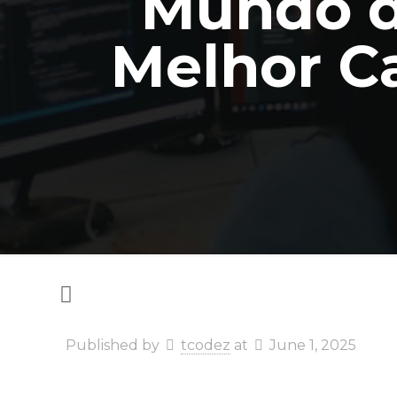
Mundo d
Melhor Ca
Published by
tcodez
at
June 1, 2025