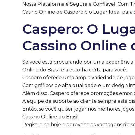
Nossa Plataforma é Segura e Confiável, Com Tr
Casino Online de Caspero é o Lugar Ideal para 
Caspero: O Luga
Cassino Online d
Se você está procurando por uma experiência e
Online do Brasil é a escolha certa para você.
Caspero oferece uma ampla variedade de jogos d
Com gráficos de alta qualidade e um design in
Além disso, Caspero oferece promoções emocio
A equipe de suporte ao cliente sempre está di
Então, se você quiser jogar nos melhores jogos
Cassino Online do Brasil.
Registre-se hoje e aproveite as vantagens de s