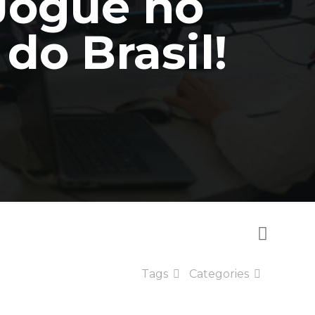
Jogue no
do Brasil!
Tags
Categories