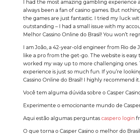
I had the most amazing gambling experience at 
always been a fan of casino games. But nothing 
the games are just fantastic. I tried my luck w
outstanding – I had a small issue with my acc
Melhor Cassino Online do Brasil! You won’t regre
I am João, a 42-year-old engineer from Rio de 
like a pro from the get-go. The website is eas
worked my way up to more challenging ones. T
experience is just so much fun. If you’re loo
Cassino Online do Brasil! I highly recommend it
Você tem alguma dúvida sobre o Casper Casin
Experimente o emocionante mundo de Caspero e
Aqui estão algumas perguntas
caspero login
f
O que torna o Casper Casino o melhor do Brasi