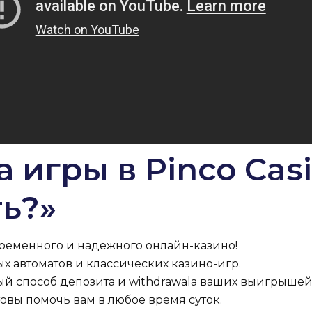
игры в Pinco Casi
ь?»
овременного и надежного онлайн-казино!
 автоматов и классических казино-игр.
ый способ депозита и withdrawala ваших выигрышей
ы помочь вам в любое время суток.