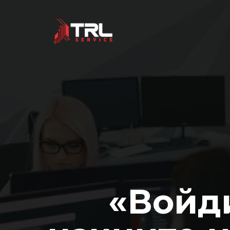
«Войди