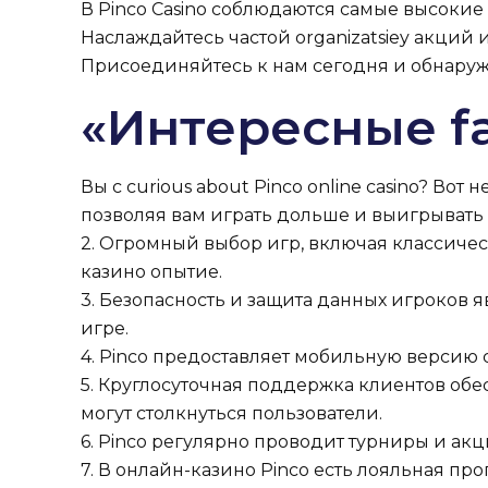
В Pinco Casino соблюдаются самые высокие
Наслаждайтесь частой organizatsiey акций 
Присоединяйтесь к нам сегодня и обнаружи
«Интересные fa
Вы с curious about Pinco online casino? Вот 
позволяя вам играть дольше и выигрывать
2. Огромный выбор игр, включая классичес
казино опытие.
3. Безопасность и защита данных игроков 
игре.
4. Pinco предоставляет мобильную версию с
5. Круглосуточная поддержка клиентов об
могут столкнуться пользователи.
6. Pinco регулярно проводит турниры и ак
7. В онлайн-казино Pinco есть лояльная п