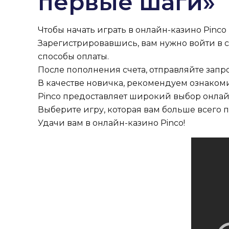
первые шаги»
Чтобы начать играть в онлайн-казино Pinc
Зарегистрировавшись, вам нужно войти в 
способы оплаты.
После пополнения счета, отправляйте запр
В качестве новичка, рекомендуем ознаком
Pinco предоставляет широкий выбор онлайн-
Выберите игру, которая вам больше всего п
Удачи вам в онлайн-казино Pinco!