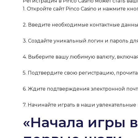
Регистрация в Pinco Casino может стать ва
1. Откройте сайт Pinco Casino и нажмите кн
2. Введите необходимые контактные данные
3. Создайте уникальный логин и пароль для
4. Выберите вашу любимую валюту, включа
5. Подтвердите свою регистрацию, прочит
6. Ждите подтверждения электронной почт
7. Начинайте играть в наши увлекательные
«Начала игры в