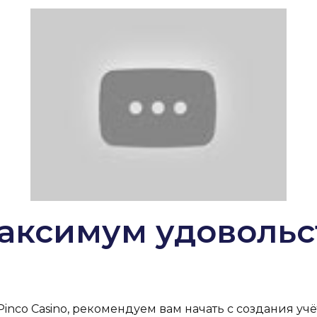
аксимум удовольс
inco Casino, рекомендуем вам начать с создания уч