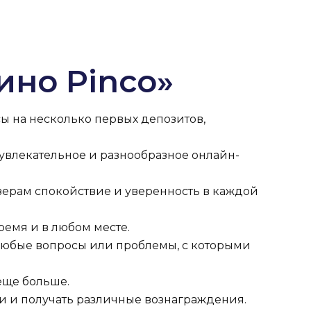
ино Pinco»
нусы на несколько первых депозитов,
 увлекательное и разнообразное онлайн-
юзерам спокойствие и уверенность в каждой
ремя и в любом месте.
 любые вопросы или проблемы, с которыми
еще больше.
ки и получать различные вознаграждения.