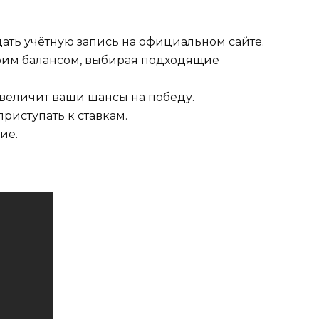
дать учётную запись на официальном сайте.
воим балансом, выбирая подходящие
увеличит ваши шансы на победу.
приступать к ставкам.
ие.