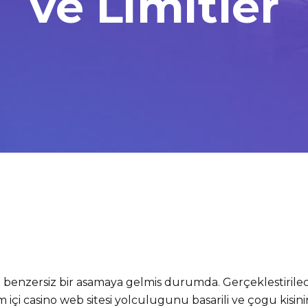
ve Limitler
yisi benzersiz bir asamaya gelmis durumda. Gerçeklestirilec
m içi casino web sitesi yolculugunu basarili ve çogu kisinin