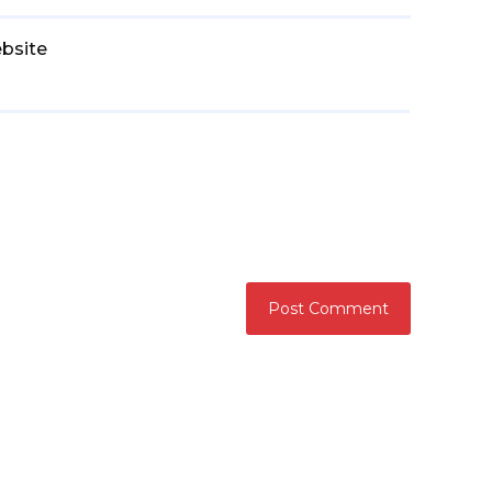
bsite