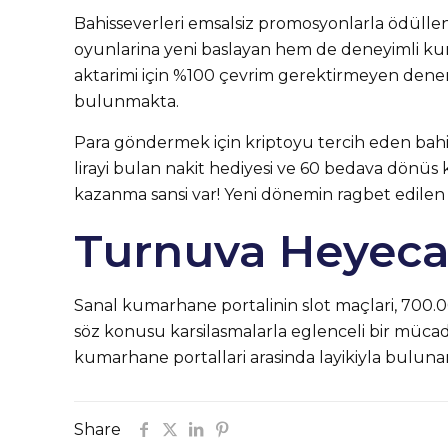
Bahisseverleri emsalsiz promosyonlarla ödüllen
oyunlarina yeni baslayan hem de deneyimli kumar
aktarimi için %100 çevrim gerektirmeyen denem
bulunmakta.
Para göndermek için kriptoyu tercih eden bahis
lirayi bulan nakit hediyesi ve 60 bedava dönü
kazanma sansi var! Yeni dönemin ragbet edilen e
Turnuva Heyeca
Sanal kumarhane portalinin slot maçlari, 700.000
söz konusu karsilasmalarla eglenceli bir müc
kumarhane portallari arasinda layikiyla buluna
Share