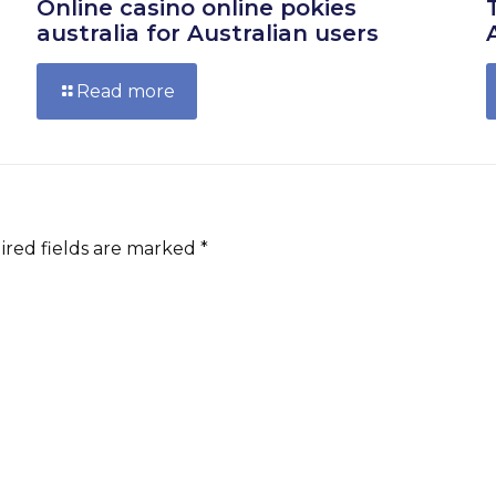
Online casino online pokies
australia for Australian users
Read more
ired fields are marked
*