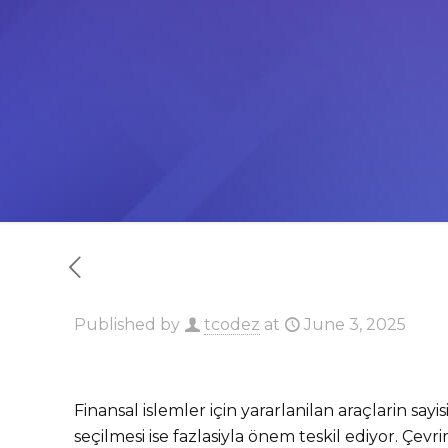
Published by
tcodez
at
June 3, 2025
Finansal islemler için yararlanilan araçlarin sa
seçilmesi ise fazlasiyla önem teskil ediyor. Çevri