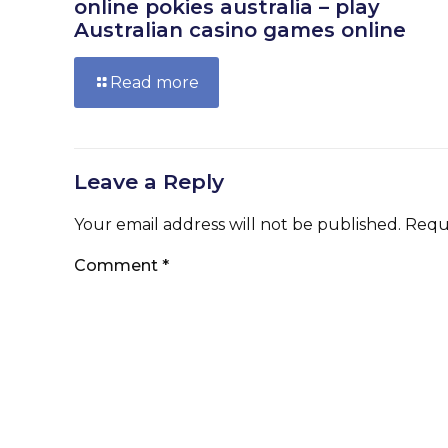
online pokies australia – play
Australian casino games online
Read more
Leave a Reply
Your email address will not be published.
Requ
Comment
*