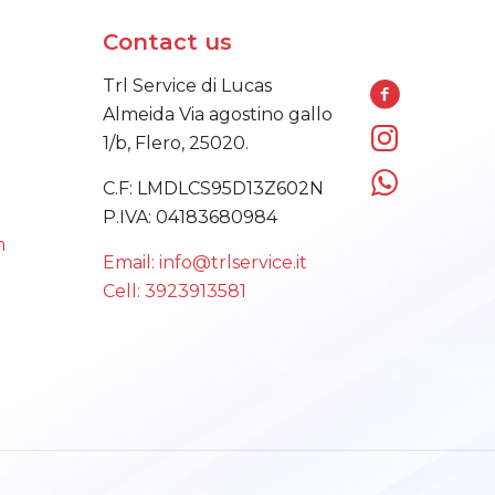
Contact us
Trl Service di Lucas
Almeida Via agostino gallo
1/b, Flero, 25020.
C.F: LMDLCS95D13Z602N
P.IVA: 04183680984
m
Email: info@trlservice.it
g
Cell: 3923913581