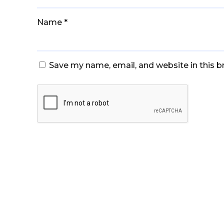
Name
*
Save my name, email, and website in this b