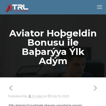
Aviator Hoþgeldin
Bonusu ile
Baþarýya Ýlk
Adým
Published by
tcodez
at
July 15, 2025
Etki alanýný büyütmek isteyen unsurlarýn sayýsý