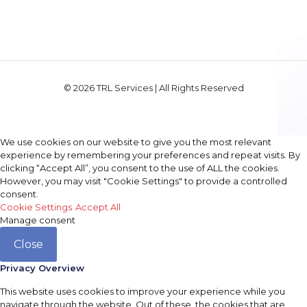
© 2026 TRL Services | All Rights Reserved
We use cookies on our website to give you the most relevant
experience by remembering your preferences and repeat visits. By
clicking “Accept All”, you consent to the use of ALL the cookies.
However, you may visit "Cookie Settings" to provide a controlled
consent.
Cookie Settings
Accept All
Manage consent
Close
Privacy Overview
This website uses cookies to improve your experience while you
navigate through the website. Out of these, the cookies that are