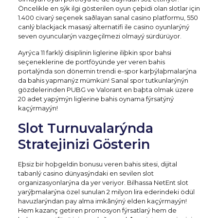
Öncelikle en sýk ilgi gösterilen oyun çeþidi olan slotlar için
1.400 civarý seçenek saðlayan sanal casino platformu, 550
canlý blackjack masasý alternatifi ile casino oyunlarýný
seven oyuncularýn vazgeçilmezi olmayý sürdürüyor.
Ayrýca 11 farklý disiplinin liglerine iliþkin spor bahsi
seçeneklerine de portföyünde yer veren bahis
portalýnda son dönemin trendi e-spor karþýlaþmalarýna
da bahis yapmanýz mümkün! Sanal spor tutkunlarýnýn
gözdelerinden PUBG ve Valorant en baþta olmak üzere
20 adet yapýmýn liglerine bahis oynama fýrsatýný
kaçýrmayýn!
Slot Turnuvalarýnda
Stratejinizi Gösterin
Eþsiz bir hoþgeldin bonusu veren bahis sitesi, dijital
tabanlý casino dünyasýndaki en sevilen slot
organizasyonlarýna da yer veriyor. Bilhassa NetEnt slot
yarýþmalarýna özel sunulan 2 milyon lira ederindeki ödül
havuzlarýndan pay alma imkânýný elden kaçýrmayýn!
Hem kazanç getiren promosyon fýrsatlarý hem de