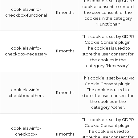
The cookie is set by GDPR
cookie consent to record
cookielawinfo-
11 months
the user consent for the
checkbox-functional
cookies in the category
"Functional".
This cookie is set by GDPR
Cookie Consent plugin.
cookielawinfo-
The cookies is used to
11 months
checkbox-necessary
store the user consent for
the cookies in the
category "Necessary".
This cookie is set by GDPR
Cookie Consent plugin.
cookielawinfo-
The cookie is used to
11 months
checkbox-others
store the user consent for
the cookies in the
category "Other.
This cookie is set by GDPR
Cookie Consent plugin.
cookielawinfo-
The cookie is used to
checkbox-
11 months
store the user consent for