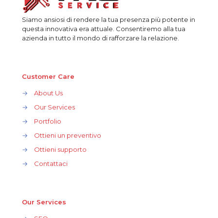
Siamo ansiosi di rendere la tua presenza più potente in
questa innovativa era attuale. Consentiremo alla tua
azienda in tutto il mondo di rafforzare la relazione.
Customer Care
→
About Us
→
Our Services
→
Portfolio
→
Ottieni un preventivo
→
Ottieni supporto
→
Contattaci
Our Services