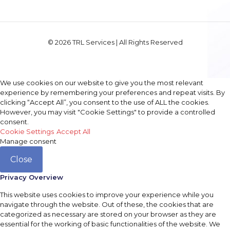
© 2026 TRL Services | All Rights Reserved
We use cookies on our website to give you the most relevant
experience by remembering your preferences and repeat visits. By
clicking “Accept All”, you consent to the use of ALL the cookies.
However, you may visit "Cookie Settings" to provide a controlled
consent.
Cookie Settings
Accept All
Manage consent
Close
Privacy Overview
This website uses cookies to improve your experience while you
navigate through the website. Out of these, the cookies that are
categorized as necessary are stored on your browser as they are
essential for the working of basic functionalities of the website. We