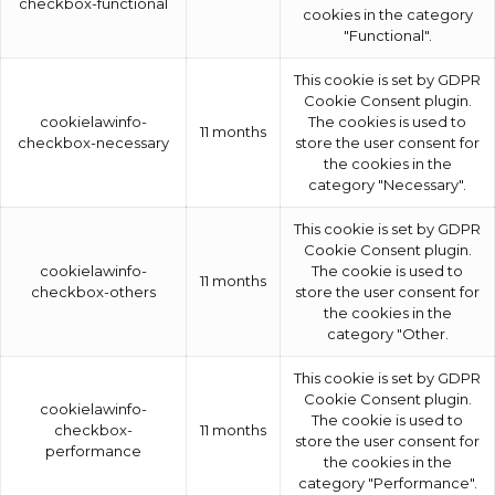
checkbox-functional
cookies in the category
"Functional".
This cookie is set by GDPR
Cookie Consent plugin.
cookielawinfo-
The cookies is used to
11 months
checkbox-necessary
store the user consent for
the cookies in the
category "Necessary".
This cookie is set by GDPR
Cookie Consent plugin.
cookielawinfo-
The cookie is used to
11 months
checkbox-others
store the user consent for
the cookies in the
category "Other.
This cookie is set by GDPR
Cookie Consent plugin.
cookielawinfo-
The cookie is used to
checkbox-
11 months
store the user consent for
performance
the cookies in the
category "Performance".