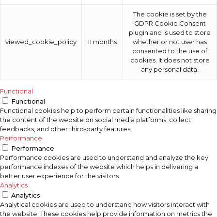
The cookie is set by the
GDPR Cookie Consent
plugin and is used to store
viewed_cookie_policy
11 months
whether or not user has
consented to the use of
cookies. It does not store
any personal data.
Functional
Functional
Functional cookies help to perform certain functionalities like sharing
the content of the website on social media platforms, collect
feedbacks, and other third-party features.
Performance
Performance
Performance cookies are used to understand and analyze the key
performance indexes of the website which helps in delivering a
better user experience for the visitors.
Analytics
Analytics
Analytical cookies are used to understand how visitors interact with
the website. These cookies help provide information on metrics the