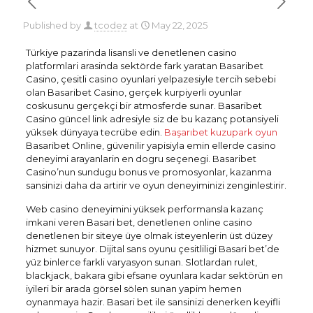
Published by
tcodez
at
May 22, 2025
Türkiye pazarinda lisansli ve denetlenen casino
platformlari arasinda sektörde fark yaratan Basaribet
Casino, çesitli casino oyunlari yelpazesiyle tercih sebebi
olan Basaribet Casino, gerçek kurpiyerli oyunlar
coskusunu gerçekçi bir atmosferde sunar. Basaribet
Casino güncel link adresiyle siz de bu kazanç potansiyeli
yüksek dünyaya tecrübe edin.
Başarıbet kuzupark oyun
Basaribet Online, güvenilir yapisiyla emin ellerde casino
deneyimi arayanlarin en dogru seçenegi. Basaribet
Casino’nun sundugu bonus ve promosyonlar, kazanma
sansinizi daha da artirir ve oyun deneyiminizi zenginlestirir.
Web casino deneyimini yüksek performansla kazanç
imkani veren Basari bet, denetlenen online casino
denetlenen bir siteye üye olmak isteyenlerin üst düzey
hizmet sunuyor. Dijital sans oyunu çesitliligi Basari bet’de
yüz binlerce farkli varyasyon sunan. Slotlardan rulet,
blackjack, bakara gibi efsane oyunlara kadar sektörün en
iyileri bir arada görsel sölen sunan yapim hemen
oynanmaya hazir. Basari bet ile sansinizi denerken keyifli