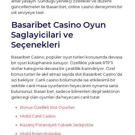
anlar yasayin. Sundugu yenilikçi özellikler ve düzenli
güncellemeler ile Basari bet, online casino deneyimini bir
üst seviyeye tasir.
Basaribet Casino Oyun
Saglayicilari ve
Seçenekleri
Basaribet Casino, popüler oyun türleri konusunda devasa
bir oyun kütüphanesi sunuyor. Özellikle yüksek RTP’li
slotlar kategorisi devasa bir çesitlilik barindiriyor. Özel
bonus turlari ile akil almaz sayida slot Basaribet Casino’da
sizi bekliyor. Canli casino bölümünde ise etkilesimli bir
sekilde canli masa oyunlarinin heyecanini oynama sansi
bulursunuz. Basari bet, sadece bilinenleri degil sektörün
gelecegi olan oyunlari da heyecani canli tutar.
Bonus Özellikli Slot Oyunlari
Mobil Canli Casino
Kazanç Potansiyeli Yüksek Jackpotlar
Mobil Erisim Kolayligi.