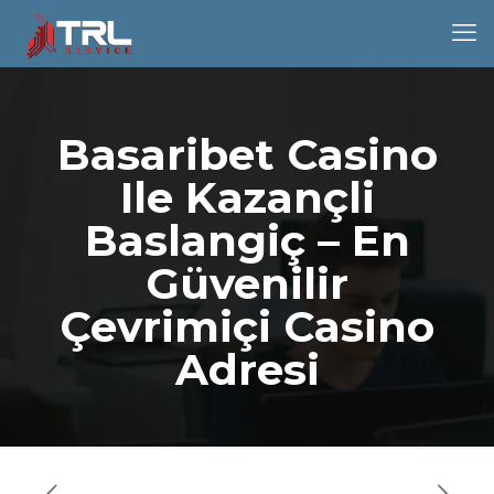
Basaribet Casino
Ile Kazançli
Baslangiç – En
Güvenilir
Çevrimiçi Casino
Adresi