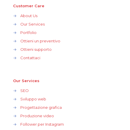
Customer Care
→
About Us
→
Our Services
→
Portfolio
→
Ottieni un preventivo
→
Ottieni supporto
→
Contattaci
Our Services
→
SEO
→
Sviluppo web
→
Progettazione grafica
→
Produzione video
→
Follower per Instagram