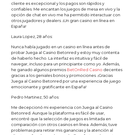
cliente es excepcional y los pagos son rápidos y
confiables. Me encantan los juegos de mesa en vivo y la
opción de chat en vivo me ha permitido interactuar con
otros jugadores y dealers. ¡Un gran casino en línea en
España!
Laura Lopez, 28 años:
Nunca había jugado en un casino en línea antes de
probar Juega al Casino Betonred y estoy muy contenta
de haberlo hecho. La interfaz es intuitiva y fácil de
navegar, incluso para un principiante como yo. Además,
he ganado algunos premios
BetOnRed Casino
decentes
gracias a los geniales bonos y promociones. ¡Gracias
Juega al Casino Betonred por una experiencia de juego
emocionante y gratificante en España!
Pedro Martinez, 50 años:
Me decepcionó mi experiencia con Juega al Casino
Betonred. Aunque la plataforma es fácil de usar,
encontré que la selección de juegos es limitada en
comparación con otros casinos en línea. Además, tuve
problemas para retirar mis ganancias y la atención al