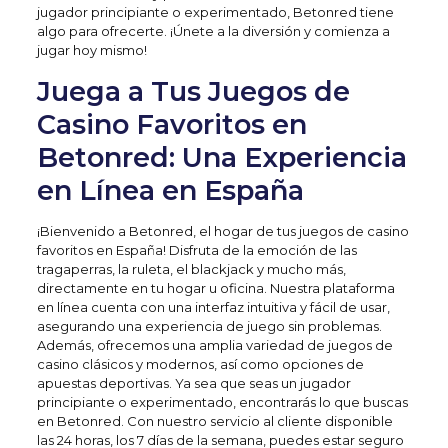
jugador principiante o experimentado, Betonred tiene
algo para ofrecerte. ¡Únete a la diversión y comienza a
jugar hoy mismo!
Juega a Tus Juegos de
Casino Favoritos en
Betonred: Una Experiencia
en Línea en España
¡Bienvenido a Betonred, el hogar de tus juegos de casino
favoritos en España! Disfruta de la emoción de las
tragaperras, la ruleta, el blackjack y mucho más,
directamente en tu hogar u oficina. Nuestra plataforma
en línea cuenta con una interfaz intuitiva y fácil de usar,
asegurando una experiencia de juego sin problemas.
Además, ofrecemos una amplia variedad de juegos de
casino clásicos y modernos, así como opciones de
apuestas deportivas. Ya sea que seas un jugador
principiante o experimentado, encontrarás lo que buscas
en Betonred. Con nuestro servicio al cliente disponible
las 24 horas, los 7 días de la semana, puedes estar seguro