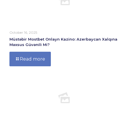
October 16, 2025
Müstəbir Mostbet Onlayn Kazino: Azerbaycan Xalqına
Məxsus Güvənili Mi?
Read more