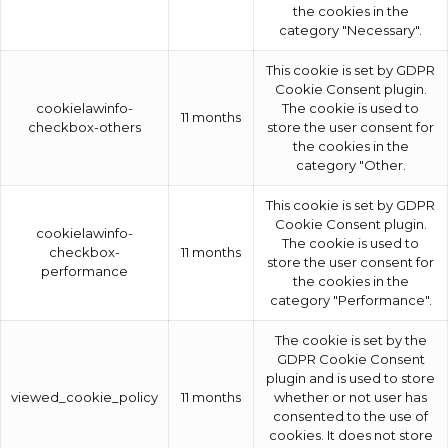
the cookies in the
category "Necessary".
This cookie is set by GDPR
Cookie Consent plugin.
cookielawinfo-
The cookie is used to
11 months
checkbox-others
store the user consent for
the cookies in the
category "Other.
This cookie is set by GDPR
Cookie Consent plugin.
cookielawinfo-
The cookie is used to
checkbox-
11 months
store the user consent for
performance
the cookies in the
category "Performance".
The cookie is set by the
GDPR Cookie Consent
plugin and is used to store
viewed_cookie_policy
11 months
whether or not user has
consented to the use of
cookies. It does not store