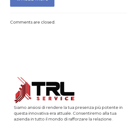
Comments are closed.
Siamo ansiosi di rendere la tua presenza più potente in
questa innovativa era attuale. Consentiremo alla tua
azienda in tutto il mondo di rafforzare la relazione.