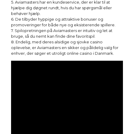
5. Aviamasters har en kundeservice, der er klar til at
hjælpe dig døgnet rundt, hvis du har spørgsmål eller
behøver hjælp.
6. De tilbyder hyppige og attraktive bonuser og
promoveringer for både nye og eksisterende spillere.
7. Spilopretningen på Aviamasters er intuitiv og let at
bruge, så du nemt kan finde dine favoritspil.
8. Endelig, med deres alsidige og sjovke casino
oplevelse, er Aviamasters en sikker og pålidelig valg for
enhver, der søger et utroligt online casino i Danmark.