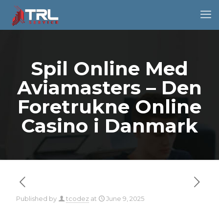
Spil Online Med
Aviamasters – Den
Foretrukne Online
Casino i Danmark
Published by
tcodez
at
June 9, 2025