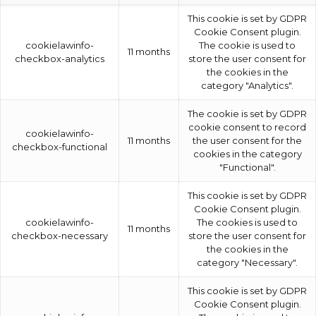
This cookie is set by GDPR
Cookie Consent plugin.
cookielawinfo-
The cookie is used to
11 months
checkbox-analytics
store the user consent for
the cookies in the
category "Analytics".
The cookie is set by GDPR
cookie consent to record
cookielawinfo-
11 months
the user consent for the
checkbox-functional
cookies in the category
"Functional".
This cookie is set by GDPR
Cookie Consent plugin.
cookielawinfo-
The cookies is used to
11 months
checkbox-necessary
store the user consent for
the cookies in the
category "Necessary".
This cookie is set by GDPR
Cookie Consent plugin.