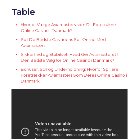
Table
Hvorfor Vælge Aviamasters som Dit Foretrukne
Online Casino i Danmark?
Spil De Bedste Casinoens Spil Online Med
Aviamasters
Sikkerhed og Stabilitet: Hvad Gør Aviamasters til
Den Bedste Valg for Online Casino i Danmark?
Bonuser, Spil og Underholdning: Hvorfor Spillere
Foretrækker Aviamasters Som Deres Online Casino i
Danmark