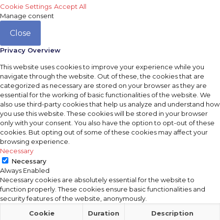
Cookie Settings
Accept All
Manage consent
Close
Privacy Overview
This website uses cookies to improve your experience while you
navigate through the website. Out of these, the cookies that are
categorized as necessary are stored on your browser as they are
essential for the working of basic functionalities of the website. We
also use third-party cookies that help us analyze and understand how
you use this website. These cookies will be stored in your browser
only with your consent. You also have the option to opt-out of these
cookies. But opting out of some of these cookies may affect your
browsing experience.
Necessary
Necessary
Always Enabled
Necessary cookies are absolutely essential for the website to
function properly. These cookies ensure basic functionalities and
security features of the website, anonymously.
Cookie
Duration
Description