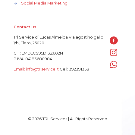
→
Social Media Marketing
Contact us
Trl Service di Lucas Almeida Via agostino gallo
1/b, Flero, 25020.
C.F: LMDLCS95D13Z602N
P.IVA: 04183680984
Email: info@trlservice.it
Cell: 3923913581
© 2026 TRL Services | All Rights Reserved