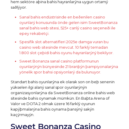
hem sektöre aþina bahis hayranlarýna uygun ortamý
saðlýyor.
Sanal bahis endüstrisinde en beðenilen casino
oyunlarý konusunda önde gelen isim SweetBonanza
sanal bahis web sitesi, 525+ canlý casino seçeneði ile
epey rekabetçi.
Spesifik slot alternatifleri 2025e damga vuran bu
casino web sitesinde mevcut. 10 farklý temadan
1.800 slot çeþidi bahis oyunu hayranlarýný bekliyor.
Sweet Bonanza sanal casino platformunun
oyunlarýnýn bünyesinde 21 branþýn þampiyonalarýna
yönelik spor bahsi opsiyonlarý da bulunuyor.
Standart bahis oyunlarýna ek olarak son on beþ senenin
yükselen ilgi alaný sanal spor oyunlarýnýn
organizasyonlarýna da SweetBonanza online bahis web
sitesinde bahis oynamak mümkün. En Baþta Arena of
Valor ve DOTA 2 olmak üzere 16 farklý oyunun
kapýþmalarýna bahis oynama þansýný sakýn
kaçýrmayýn.
Sweet Bonanza Casino