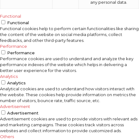
any personal data.
Functional
Functional
Functional cookies help to perform certain functionalities like sharing
the content of the website on social media platforms, collect
feedbacks, and other third-party features.
Performance
Performance
Performance cookies are used to understand and analyze the key
performance indexes of the website which helps in delivering a
better user experience for the visitors.
Analytics
Analytics
Analytical cookies are used to understand how visitors interact with
the website. These cookies help provide information on metrics the
number of visitors, bounce rate, traffic source, etc.
Advertisement
Advertisement
Advertisement cookies are used to provide visitors with relevant ads
and marketing campaigns. These cookies track visitors across
websites and collect information to provide customized ads.
Others