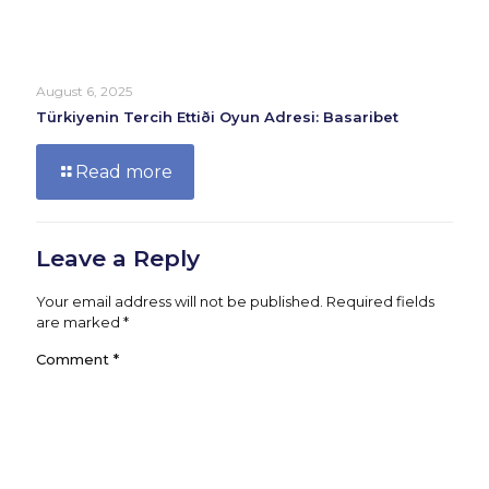
August 6, 2025
Türkiyenin Tercih Ettiði Oyun Adresi: Basaribet
Read more
Leave a Reply
Your email address will not be published.
Required fields
are marked
*
Comment
*