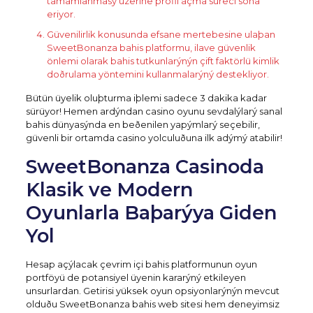
tamamlanmasý üzerine profil açma süreci sona
eriyor.
Güvenilirlik konusunda efsane mertebesine ulaþan
SweetBonanza bahis platformu, ilave güvenlik
önlemi olarak bahis tutkunlarýnýn çift faktörlü kimlik
doðrulama yöntemini kullanmalarýný destekliyor.
Bütün üyelik oluþturma iþlemi sadece 3 dakika kadar
sürüyor! Hemen ardýndan casino oyunu sevdalýlarý sanal
bahis dünyasýnda en beðenilen yapýmlarý seçebilir,
güvenli bir ortamda casino yolculuðuna ilk adýmý atabilir!
SweetBonanza Casinoda
Klasik ve Modern
Oyunlarla Baþarýya Giden
Yol
Hesap açýlacak çevrim içi bahis platformunun oyun
portföyü de potansiyel üyenin kararýný etkileyen
unsurlardan. Getirisi yüksek oyun opsiyonlarýnýn mevcut
olduðu SweetBonanza bahis web sitesi hem deneyimsiz