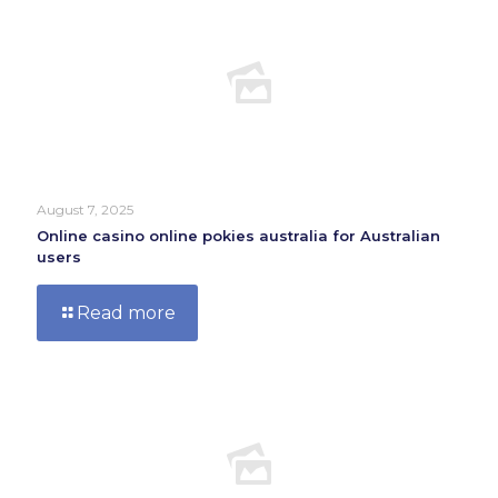
August 7, 2025
Online casino online pokies australia for Australian
users
Read more